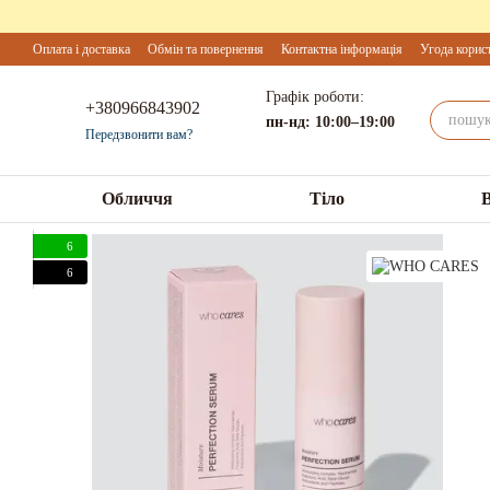
Перейти до основного контенту
Оплата і доставка
Обмін та повернення
Контактна інформація
Угода корис
Графік роботи:
+380966843902
пн-нд: 10:00–19:00
Передзвонити вам?
Обличчя
Тіло
6
6