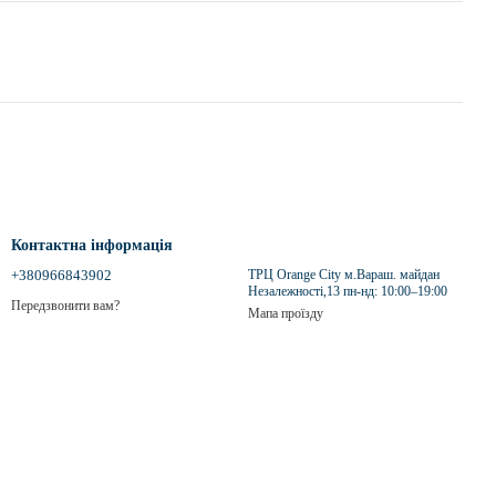
Контактна інформація
+380966843902
ТРЦ Orange City м.Вараш. майдан
Незалежності,13 пн-нд: 10:00–19:00
Передзвонити вам?
Мапа проїзду