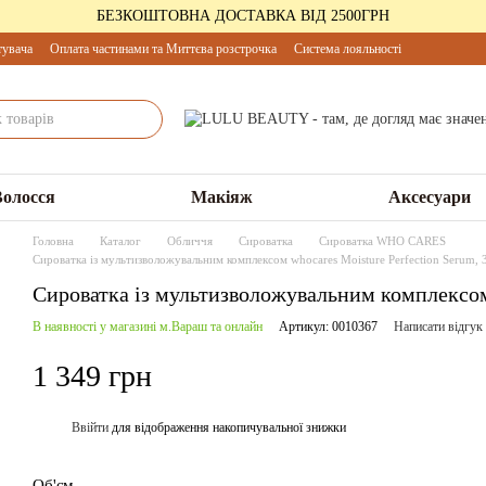
БЕЗКОШТОВНА ДОСТАВКА ВІД 2500ГРН
тувача
Оплата частинами та Миттєва розстрочка
Система лояльності
Волосся
Макіяж
Аксесуари
Головна
Каталог
Обличчя
Сироватка
Сироватка WHO CARES
Сироватка із мультизволожувальним комплексом whocares Moisture Perfection Serum, 
Сироватка із мультизволожувальним комплексом 
В наявності у магазині м.Вараш та онлайн
Артикул: 0010367
Написати відгук
1 349 грн
Ввійти
для відображення накопичувальної знижки
%
Об'єм