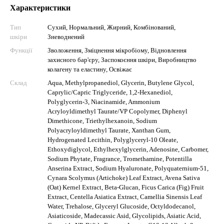
Характеристики
Тип
Сухий, Нормальний, Жирний, Комбінований,
шкіри
Зневоднений
Функції
Зволоження, Зміцнення мікробіому, Відновлення
захисного бар'єру, Заспокоєння шкіри, Виробництво
колагену та еластину, Освіжає
Склад
Aqua, Methylpropanediol, Glycerin, Butylene Glycol,
Caprylic/Capric Triglyceride, 1,2-Hexanediol,
Polyglycerin-3, Niacinamide, Ammonium
Acryloyldimethyl Taurate/VP Copolymer, Diphenyl
Dimethicone, Triethylhexanoin, Sodium
Polyacryloyldimethyl Taurate, Xanthan Gum,
Hydrogenated Lecithin, Polyglyceryl-10 Oleate,
Ethoxydiglycol, Ethylhexylglycerin, Adenosine, Carbomer,
Sodium Phytate, Fragrance, Tromethamine, Potentilla
Anserina Extract, Sodium Hyaluronate, Polyquaternium-51,
Cynara Scolymus (Artichoke) Leaf Extract, Avena Sativa
(Oat) Kernel Extract, Beta-Glucan, Ficus Carica (Fig) Fruit
Extract, Centella Asiatica Extract, Camellia Sinensis Leaf
Water, Trehalose, Glyceryl Glucoside, Octyldodecanol,
Asiaticoside, Madecassic Asid, Glycolipids, Asiatic Acid,