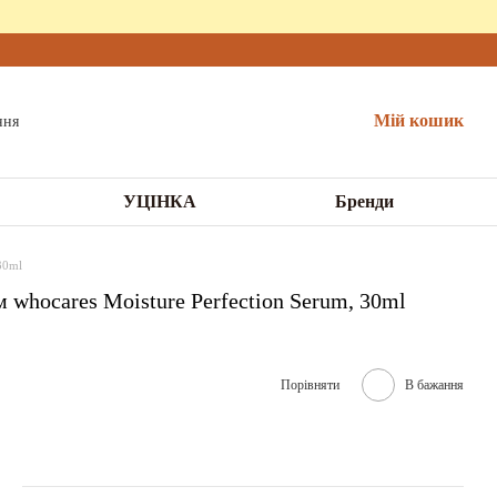
Мій кошик
УЦІНКА
Бренди
30ml
whocares Moisture Perfection Serum, 30ml
Порівняти
В бажання