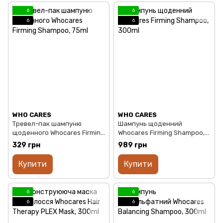
6
6
6
6
WHO CARES
WHO CARES
Тревел-пак шампуню
Шампунь щоденний
щоденного Whocares Firming
Whocares Firming Shampoo,
Shampoo, 75ml
300ml
329 грн
989 грн
Купити
Купити
6
6
6
6