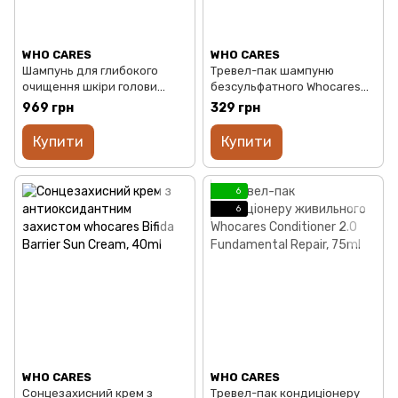
WHO CARES
WHO CARES
Шампунь для глибокого
Тревел-пак шампуню
очищення шкіри голови
безсульфатного Whocares
whocares Shampoo 2.0
Balancing Shampoo, 75ml
969 грн
329 грн
Fundamental Repair, 300ml
Купити
Купити
6
6
WHO CARES
WHO CARES
Сонцезахисний крем з
Тревел-пак кондиціонеру