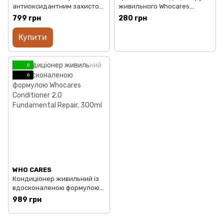
антиоксидантним захистом
живильного Whocares
whocares Bifida Barrier Sun
Conditioner 2.0 Fundamental
799 грн
280 грн
Cream, 40ml
Repair, 75ml
Купити
6
6
WHO CARES
Кондиціонер живильний із
вдосконаленою формулою
Whocares Conditioner 2.0
989 грн
Fundamental Repair, 300ml