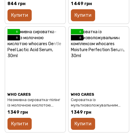
полінуклеотидами whocares
інкапсульованим вітаміном
844 грн
1 449 грн
Vegan PDRN Cream, 50ml
С whocares Shining C-
Capsule Serum, 30ml
Купити
Купити
6
6
6
6
WHO CARES
WHO CARES
Незмивна сироватка-пілінг
Сироватка із
із молочною кислотою
мультизволожувальним
whocares Gentle Peel Lactic
комплексом whocares
1 349 грн
1 349 грн
Acid Serum, 30ml
Moisture Perfection Serum,
30ml
Купити
Купити