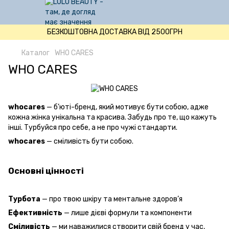
БЕЗКОШТОВНА ДОСТАВКА ВІД 2500ГРН
Каталог
WHO CARES
WHO CARES
whocares
— б’юті-бренд, який мотивує бути собою, адже
кожна жінка унікальна та красива. Забудь про те, що кажуть
інші. Турбуйся про себе, а не про чужі стандарти.
whocares
— сміливість бути собою.
Основні цінності
Турбота
— про твою шкіру та ментальне здоров’я
Ефективність
— лише дієві формули та компоненти
Сміливість
— ми наважилися створити свій бренд у час,