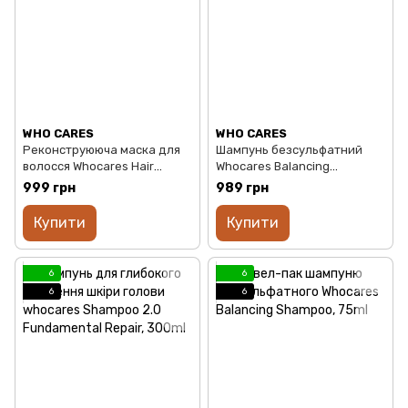
WHO CARES
WHO CARES
Реконструююча маска для
Шампунь безсульфатний
волосся Whocares Hair
Whocares Balancing
Therapy PLEX Mask, 300ml
Shampoo, 300ml
999 грн
989 грн
Купити
Купити
6
6
6
6