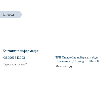
Вперед
Контактна інформація
+380966843902
ТРЦ Orange City м.Вараш. майдан
Незалежності,13 пн-нд: 10:00–19:00
Передзвонити вам?
Мапа проїзду