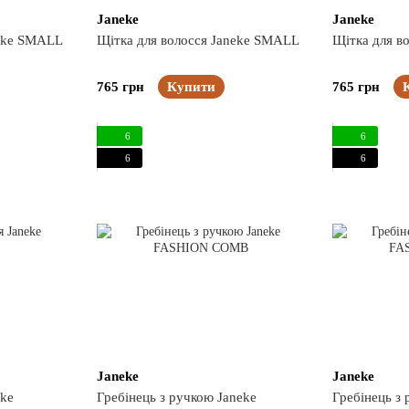
Janeke
Janeke
neke SMALL
Щітка для волосся Janeke SMALL
Щітка для в
765 грн
Купити
765 грн
6
6
6
6
Janeke
Janeke
eke
Гребінець з ручкою Janeke
Гребінець з 