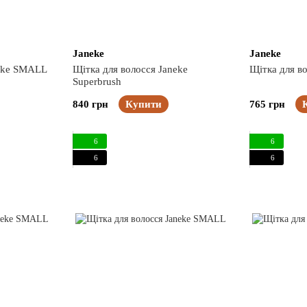
Janeke
Janeke
neke SMALL
Щітка для волосся Janeke
Щітка для в
Superbrush
840 грн
Купити
765 грн
6
6
6
6