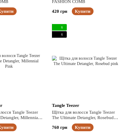
OMB
FASHION COMB
Купити
420 грн
Купити
6
6
er
Tangle Teezer
лосся Tangle Teezer
Щітка для волосся Tangle Teezer
Detangler, Millennial
The Ultimate Detangler, Rosebud
pink
Купити
760 грн
Купити