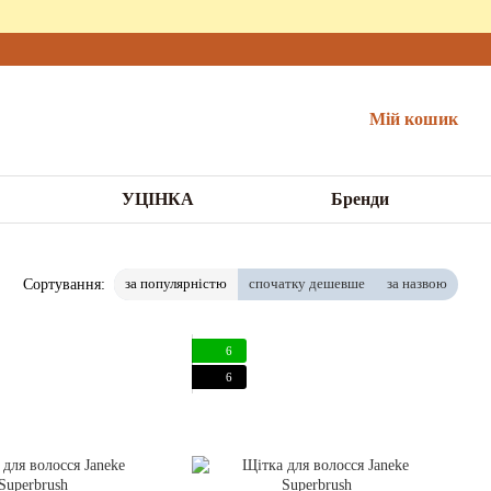
Мій кошик
УЦІНКА
Бренди
за популярністю
спочатку дешевше
за назвою
Сортування:
6
6