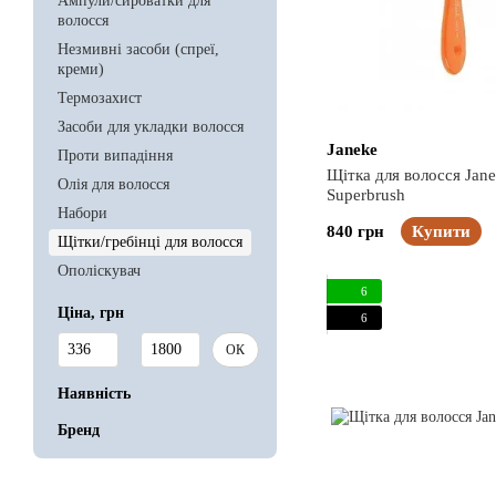
Ампули/сироватки для
волосся
Незмивні засоби (спреї,
креми)
Термозахист
Засоби для укладки волосся
Janeke
Проти випадіння
Щітка для волосся Jan
Олія для волосся
Superbrush
Набори
840 грн
Купити
Щітки/гребінці для волосся
Ополіскувач
6
Ціна, грн
6
Від Ціна, грн
До Ціна, грн
ОК
Наявність
Бренд