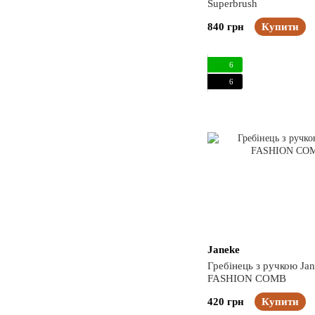
Superbrush
840 грн
Купити
6
6
Janeke
Гребінець з ручкою Ja
FASHION COMB
420 грн
Купити