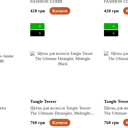
FASHION COMB
FASHION C
420 грн
Купити
420 грн
6
6
6
6
Tangle Teezer
Tangle Teez
neke
Щітка для волосся Tangle Teezer
Щітка для во
The Ultimate Detangler, Midnight
The Ultimate 
Black
Pink
760 грн
Купити
760 грн