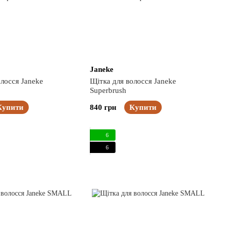
Janeke
лосся Janeke
Щітка для волосся Janeke
Superbrush
Купити
840 грн
Купити
6
6