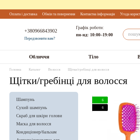
Перейти до основного контенту
Оплата і доставка
Обмін та повернення
Контактна інформація
Угода корис
Графік роботи:
+380966843902
пн-нд: 10:00–19:00
Передзвонити вам?
Обличчя
Тіло
Головна
Каталог
Волосся
Щітки/гребінці для волосся
Щітки/гребінці для волосся
Шампунь
6
Сухий шампунь
6
Скраб для шкіри голови
Маска для волосся
Кондиціонер/бальзам