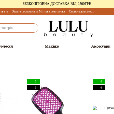
БЕЗКОШТОВНА ДОСТАВКА ВІД 2500ГРН
тувача
Оплата частинами та Миттєва розстрочка
Система лояльності
Волосся
Макіяж
Аксесуари
6
6
6
6