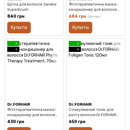
Щітка для волосся Janeke
Фітотерапевтична маска-
Superbrush
кондиціонер для волосся
Dr.FORHAIR Phyto Therapy
840 грн
684 грн
760 грн
Treatment, 300мл
Купити
Купити
6
6
6
6
Dr.FORHAIR
Dr.FORHAIR
Фітотерапевтична маска-
Стимулюючий тонік для
кондиціонер для волосся
росту волосся Dr.FORHAIR
Dr.FORHAIR Phyto Therapy
Folligen Tonic 120мл
430 грн
650 грн
Treatment, 70мл