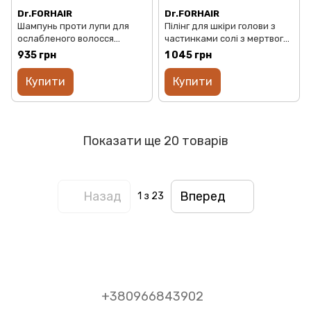
Dr.FORHAIR
Dr.FORHAIR
Шампунь проти лупи для
Пілінг для шкіри голови з
ослабленого волосся
частинками солі з мертвого
Dr.FORHAIR Folligen Anti-
моря Dr.FORHAIR Sea Salt
935 грн
1 045 грн
Dandruff Shampoo 300мл
Scaler, 300ml
Купити
Купити
Показати ще 20 товарів
Назад
Вперед
1
з 23
+380966843902