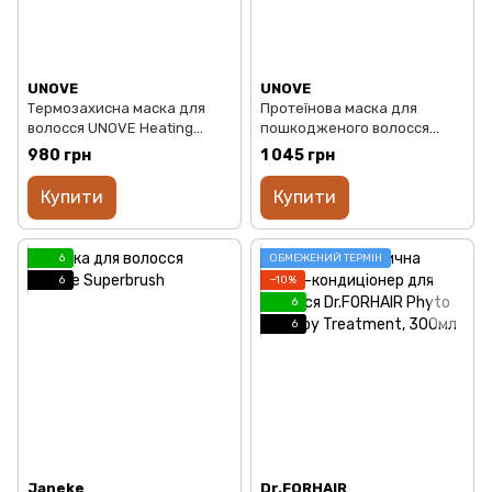
UNOVE
UNOVE
Термозахисна маска для
Протеїнова маска для
волосся UNOVE Heating
пошкодженого волосся
Guard No-Wash Treatment,
UNOVE Deep Damage
980 грн
1 045 грн
147ml
Treatment 207мл
Купити
Купити
6
ОБМЕЖЕНИЙ ТЕРМІН
6
−10%
6
6
Janeke
Dr.FORHAIR