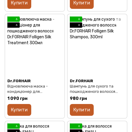
Купити
Купити
6
6
6
6
Dr.FORHAIR
Dr.FORHAIR
Відновлююча маска -
Шампунь для сухого та
кондиціонер для
пошкодженого волосся
пошкодженого волосся
Dr.FORHAIR Folligen Silk
1 090 грн
980 грн
Dr.FORHAIR Folligen Silk
Shampoo, 300ml
Treatment 300мл
Купити
Купити
6
6
6
6