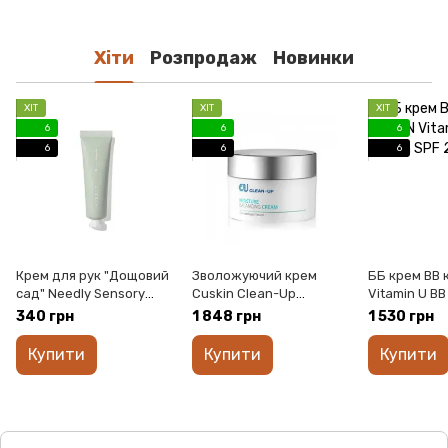
Хіти
Розпродаж
Новинки
ХІТ
ХІТ
ХІТ
6
6
6
6
6
6
Крем для рук "Дощовий
Зволожуючий крем
ББ крем BB 
сад" Needly Sensory
Cuskin Clean-Up
Vitamin U B
Hand Cream 424 Rainy
Moisture Balancing
28, 45ml
340 грн
1 848 грн
1 530 грн
garden, 30ml
Cream, 50ml
Купити
Купити
Купити