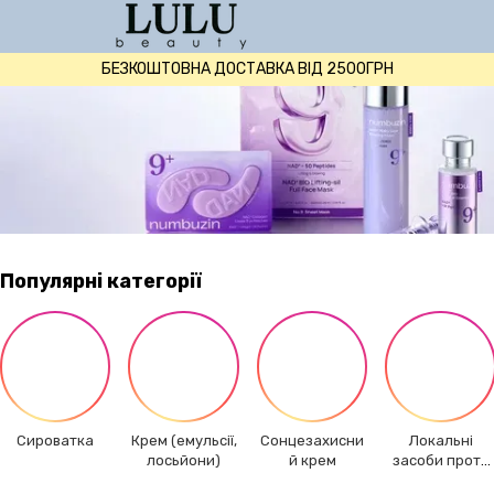
БЕЗКОШТОВНА ДОСТАВКА ВІД 2500ГРН
Популярні категорії
Сироватка
Крем (емульсії,
Сонцезахисни
Локальні
лосьйони)
й крем
засоби проти
акне