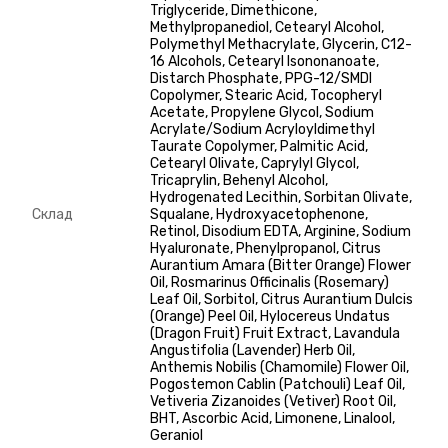
Triglyceride, Dimethicone,
Methylpropanediol, Cetearyl Alcohol,
Polymethyl Methacrylate, Glycerin, C12-
16 Alcohols, Cetearyl Isononanoate,
Distarch Phosphate, PPG-12/SMDI
Copolymer, Stearic Acid, Tocopheryl
Acetate, Propylene Glycol, Sodium
Acrylate/Sodium Acryloyldimethyl
Taurate Copolymer, Palmitic Acid,
Cetearyl Olivate, Caprylyl Glycol,
Tricaprylin, Behenyl Alcohol,
Hydrogenated Lecithin, Sorbitan Olivate,
Склад
Squalane, Hydroxyacetophenone,
Retinol, Disodium EDTA, Arginine, Sodium
Hyaluronate, Phenylpropanol, Citrus
Aurantium Amara (Bitter Orange) Flower
Oil, Rosmarinus Officinalis (Rosemary)
Leaf Oil, Sorbitol, Citrus Aurantium Dulcis
(Orange) Peel Oil, Hylocereus Undatus
(Dragon Fruit) Fruit Extract, Lavandula
Angustifolia (Lavender) Herb Oil,
Anthemis Nobilis (Chamomile) Flower Oil,
Pogostemon Cablin (Patchouli) Leaf Oil,
Vetiveria Zizanoides (Vetiver) Root Oil,
BHT, Ascorbic Acid, Limonene, Linalool,
Geraniol