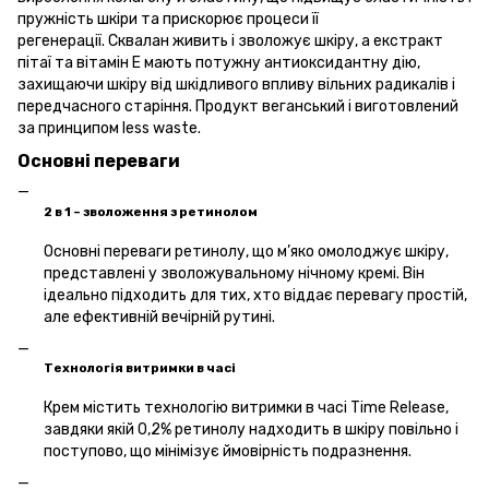
пружність шкіри та прискорює процеси її
регенерації. Сквалан живить і зволожує шкіру, а екстракт
пітаї та вітамін Е мають потужну антиоксидантну дію,
захищаючи шкіру від шкідливого впливу вільних радикалів і
передчасного старіння. Продукт веганський і виготовлений
за принципом less waste.
Основні переваги
2 в 1 – зволоження з ретинолом
Основні переваги ретинолу, що м’яко омолоджує шкіру,
представлені у зволожувальному нічному кремі. Він
ідеально підходить для тих, хто віддає перевагу простій,
але ефективній вечірній рутині.
Технологія витримки в часі
Крем містить технологію витримки в часі Time Release,
завдяки якій 0,2% ретинолу надходить в шкіру повільно і
поступово, що мінімізує ймовірність подразнення.