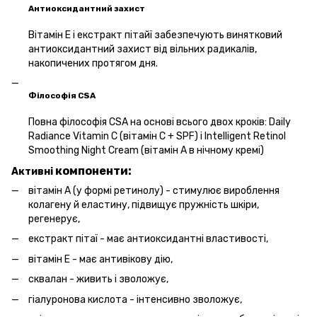
Антиоксидантний захист
Вітамін Е і екстракт пітайї забезпечують винятковий
антиоксидантний захист від вільних радикалів,
накопичених протягом дня.
Філософія CSA
Повна філософія CSA на основі всього двох кроків: Daily
Radiance Vitamin C (вітамін C + SPF) і Intelligent Retinol
Smoothing Night Cream (вітамін A в нічному кремі)
компоненти:
Активні
вітамін А (у формі ретинолу) - стимулює вироблення
колагену й еластину, підвищує пружність шкіри,
регенерує,
екстракт пітаї - має антиоксидантні властивості,
вітамін Е - має антивікову дію,
сквалан - живить і зволожує,
гіалуронова кислота - інтенсивно зволожує,