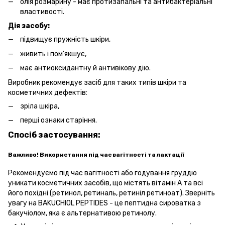
олія розмарину - має протизапальні та антибактеріальні
властивості.
Дія засобу:
підвищує пружність шкіри,
живить і пом'якшує,
має антиоксидантну й антивікову дію.
Виробник рекомендує засіб для таких типів шкіри та
косметичних дефектів:
зріла шкіра,
перші ознаки старіння.
Спосіб застосування:
Важливо! Використання під час вагітності та лактації
Рекомендуємо під час вагітності або годування груддю
уникати косметичних засобів, що містять вітамін А та всі
його похідні (ретинол, ретиналь, ретиніл ретиноат). Зверніть
увагу на BAKUCHIOL PEPTIDES - це пептидна сироватка з
бакучіолом, яка є альтернативою ретинолу.