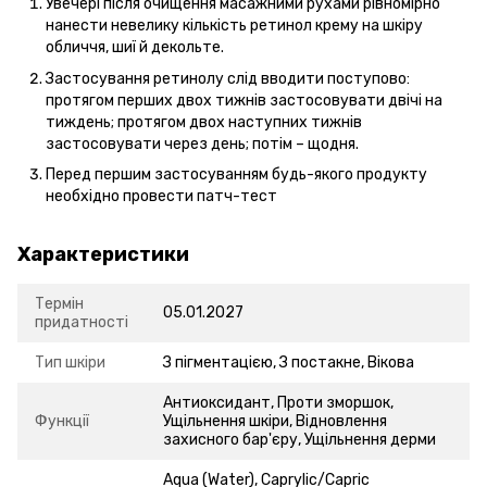
Увечері після очищення масажними рухами рівномірно
нанести невелику кількість ретинол крему на шкіру
обличчя, шиї й декольте.
Застосування ретинолу слід вводити поступово:
протягом перших двох тижнів застосовувати двічі на
тиждень; протягом двох наступних тижнів
застосовувати через день; потім – щодня.
Перед першим застосуванням будь-якого продукту
необхідно провести патч-тест
Характеристики
Термін
05.01.2027
придатності
Тип шкіри
З пігментацією, З постакне, Вікова
Антиоксидант, Проти зморшок,
Функції
Ущільнення шкіри, Відновлення
захисного бар'єру, Ущільнення дерми
Aqua (Water), Caprylic/Capric