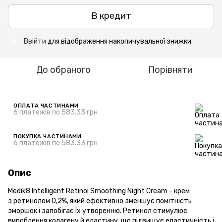
В кредит
Ввійти
для відображення накопичувальної знижки
%
До обраного
Порівняти
ОПЛАТА ЧАСТИНАМИ
6 платежів по 583.33 грн
ПОКУПКА ЧАСТИНАМИ
6 платежів по 583.33 грн
Опис
Medik8 Intelligent Retinol Smoothing Night Cream - крем
з ретинолом 0,2%, який ефективно зменшує помітність
зморшок і запобігає їх утворенню. Ретинол стимулює
вироблення колагену й еластину, що підвищує еластичність і