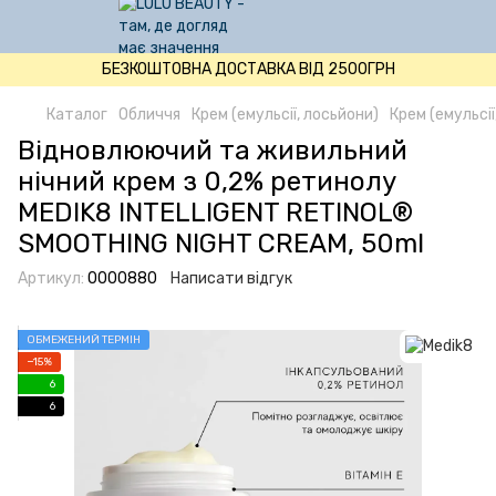
БЕЗКОШТОВНА ДОСТАВКА ВІД 2500ГРН
Каталог
Обличчя
Крем (емульсії, лосьйони)
Крем (емульсії
Відновлюючий та живильний
нічний крем з 0,2% ретинолу
MEDIK8 INTELLIGENT RETINOL®
SMOOTHING NIGHT CREAM, 50ml
Артикул:
0000880
Написати відгук
ОБМЕЖЕНИЙ ТЕРМІН
−15%
6
6