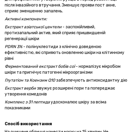
після інвазійного втручання. Зменшує прояви пост акне,
сприяє зменшенню запалень.
Активні компоненти:
Екстракт азіатської центели
- заспокійливий,
протизапальний актив, який сприяє пришвидшеній
регенерації шкіри
PDRN 3%
- полінуклеотиди з клінічно доведеною
ефективністю, які сприяють оновленню шкіри на клітинному
рівні
Ферментований екстракт бобів сої
- нормалізує мікробіом
шкіри та пригнічує патогенні мікроорганізми
Глутатіон та Коензим Q10
забезпечують антиоксидантну дію
Екстракт верби
звужує розширені пори та попереджає
утворення комедонів
Комплекс з 31 пептида
удосконалює шкіру за всіма
показниками
Спосіб використання
На очищене обличчя нанести маску на 15 хвилин. Не