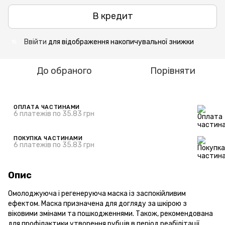
В кредит
Ввійти
для відображення накопичувальної знижки
%
До обраного
Порівняти
ОПЛАТА ЧАСТИНАМИ
6 платежів по 35.83 грн
ПОКУПКА ЧАСТИНАМИ
6 платежів по 35.83 грн
Опис
Омолоджуюча і регенеруюча маска із заспокійливим
ефектом. Маска призначена для догляду за шкірою з
віковими змінами та пошкодженнями. Також, рекомендована
для профілактики утворення рубців в період реабілітації