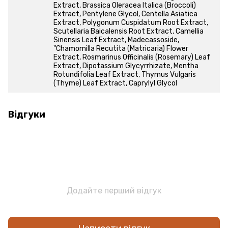
Extract, Brassica Oleracea Italica (Broccoli)
Extract, Pentylene Glycol, Centella Asiatica
Extract, Polygonum Cuspidatum Root Extract,
Scutellaria Baicalensis Root Extract, Camellia
Sinensis Leaf Extract, Madecassoside,
"Chamomilla Recutita (Matricaria) Flower
Extract, Rosmarinus Officinalis (Rosemary) Leaf
Extract, Dipotassium Glycyrrhizate, Mentha
Rotundifolia Leaf Extract, Thymus Vulgaris
(Thyme) Leaf Extract, Caprylyl Glycol
Відгуки
Додайте перший відгук