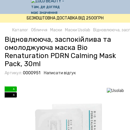
БЕЗКОШТОВНА ДОСТАВКА ВІД 2500ГРН
Каталог
Обличчя
Маски
Маски Usolab
Відновлююча, засп
Відновлююча, заспокійлива та
омолоджуюча маска Bio
Renaturation PDRN Calming Mask
Pack, 30ml
Артикул:
0000951
Написати відгук
6
6