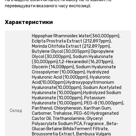
перевищувати вказаного часу експозиції.
Характеристики
Hippophae Rhamnoides Water(360,000ppm),
Eclipta Prostrata Extract (212,897ppm),
Morinda Citrifolia Extract (212,897ppm),
Butylene Glycol (30,005ppm) Dipropylene
Glycol (30,000ppm), Sodium Hyaluronate
(30,000ppm),1,2-Hexanediol (16,201ppm),
Glycerin (14,008ppm), Sodium Hyaluronate
Crosspolymer (10,000ppm), Hydrolyzed
Hyaluronic Acid (10,000ppm), Hyaluronic
Acid(10,000ppm),Hydroxypopyltrimonium
Hyaluronate(10,000ppm), Sodium Acetylated
Hyaluronate (10,00Oppm),Hydrolyzed Sodium
Hyaluronate (10,000ppm), Potassium
Hyaluronate (10,000ppm), PEG-8 (10,000ppm),
Panthenol, Chlorphenesin, Xanthan Gum,
Склад
Carbomer, Trehalose, PEG-60 Hydrogenated
Castor Oil, Triethanolamine, Glyceryl
Polyacrylate Sodium PCA, Fragrance , Beta-
Glucan Betaine Bifida Ferment Filtrate,
Broussonetia Extract, Bambusa Vulgaris