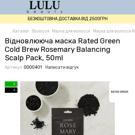
БЕЗКОШТОВНА ДОСТАВКА ВІД 2500ГРН
Каталог
Волосся
Маска для волосся
Маска для волосся R
Відновлююча маска Rated Green
Cold Brew Rosemary Balancing
Scalp Pack, 50ml
Артикул:
0000401
Написати відгук
6
6