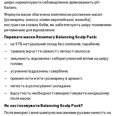
шкіри, нормалізувати себовиділення, врівноважить рН-
баланс.
Формула маски збагачена комплексом рослинних масел
(розмарину, кокоса, оливи європейської, жожоба),
екстрактом соєвих бобів, які забезпечують шкіру поживними
речовинами для відновлення.
Переваги маски Rosemary Balancing Scalp Pack:
на 97% натуральний склад без силіконів, парабенів;
тривале відчуття свіжості і легкості волосся;
зміцнюють, відновлює і себорегулюючий вплив на шкіру
голови;
усунення подразнень і свербіння;
приємні ноти м’яти і розмарину в ароматі;
легкість в розчісуванні і укладанні;
відсутність необхідності використовувати кондиціонер
після маски.
Як застосовувати Balancing Scalp Pack?
Після використання шампуню масажними рухами нанесіть на