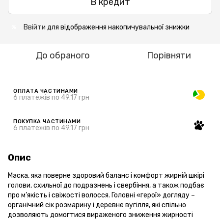
В кредит
Ввійти
для відображення накопичувальної знижки
%
До обраного
Порівняти
ОПЛАТА ЧАСТИНАМИ
6 платежів по 49.17 грн
ПОКУПКА ЧАСТИНАМИ
6 платежів по 49.17 грн
Опис
Маска, яка поверне здоровий баланс і комфорт жирній шкірі
голови, схильної до подразнень і свербіння, а також подбає
про м’якість і свіжості волосся. Головні «герої» догляду –
органічний сік розмарину і деревне вугілля, які спільно
дозволяють домогтися вираженого зниження жирності