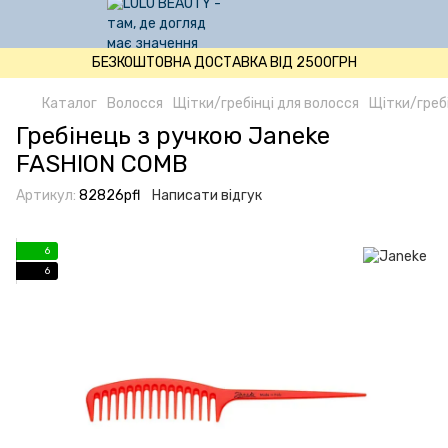
БЕЗКОШТОВНА ДОСТАВКА ВІД 2500ГРН
Каталог
Волосся
Щітки/гребінці для волосся
Щітки/гребі
Гребінець з ручкою Janeke
FASHION COMB
Артикул:
82826pfl
Написати відгук
6
6