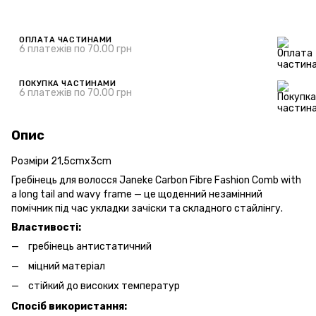
ОПЛАТА ЧАСТИНАМИ
6 платежів по 70.00 грн
ПОКУПКА ЧАСТИНАМИ
6 платежів по 70.00 грн
Опис
Розміри 21,5cmx3cm
Гребінець для волосся Janeke Carbon Fibre Fashion Comb with
a long tail and wavy frame — це щоденний незамінний
помічник під час укладки зачіски та складного стайлінгу.
Властивості:
гребінець антистатичний
міцний матеріал
стійкий до високих температур
Спосіб використання: