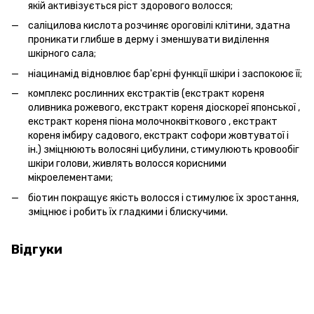
якій активізується ріст здорового волосся;
саліцилова кислота розчиняє ороговілі клітини, здатна
проникати глибше в дерму і зменшувати виділення
шкірного сала;
ніацинамід відновлює бар'єрні функції шкіри і заспокоює її;
комплекс рослинних екстрактів (екстракт кореня
оливника рожевого, екстракт кореня діоскореї японської ,
екстракт кореня піона молочноквіткового , екстракт
кореня імбиру садового, екстракт софори жовтуватої і
ін.) зміцнюють волосяні цибулини, стимулюють кровообіг
шкіри голови, живлять волосся корисними
мікроелементами;
біотин покращує якість волосся і стимулює їх зростання,
зміцнює і робить їх гладкими і блискучими.
Відгуки