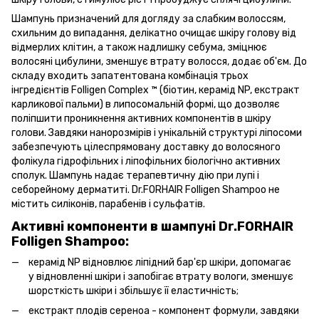
Шампунь призначений для догляду за слабким волоссям,
схильним до випадання, делікатно очищає шкіру голову від
відмерлих клітин, а також надлишку себума, зміцнює
волосяні цибулини, зменшує втрату волосся, додає об'єм. До
складу входить запатентована комбінація трьох
інгредієнтів Folligen Complex ™ (біотин, керамід NP, екстракт
карликової пальми) в липосомальній формі, що дозволяє
поліпшити проникнення активних компонентів в шкіру
голови. Завдяки нанорозмірів і унікальній структурі ліпосоми
забезпечують цілеспрямовану доставку до волосяного
фолікула гідрофільних і ліпофільних біологічно активних
сполук. Шампунь надає терапевтичну дію при лупі і
себорейному дерматиті. Dr.FORHAIR Folligen Shampoo не
містить силіконів, парабенів і сульфатів.
Активні компоненти в шампуні Dr.FORHAIR
Folligen Shampoo:
керамід NP відновлює ліпідний бар'єр шкіри, допомагає
у відновленні шкіри і запобігає втрату вологи, зменшує
шорсткість шкіри і збільшує її еластичність;
екстракт плодів сереноа - компонент формули, завдяки