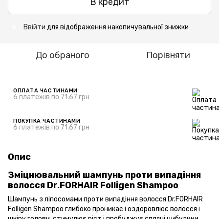
В кредит
Ввійти
для відображення накопичувальної знижки
%
До обраного
Порівняти
ОПЛАТА ЧАСТИНАМИ
6 платежів по 71.67 грн
ПОКУПКА ЧАСТИНАМИ
6 платежів по 71.67 грн
Опис
Зміцнювальний шампунь проти випадіння
волосся Dr.FORHAIR Folligen Shampoo
Шампунь з ліпосомами проти випадіння волосся Dr.FORHAIR
Folligen Shampoo глибоко проникає і оздоровлює волосся і
шкіру голови, стимулює ріст і пробуджує сплячі цибулини.