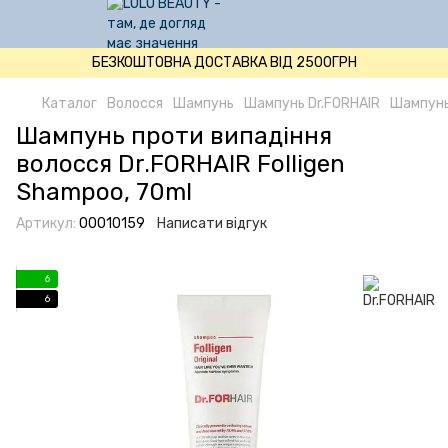
БЕЗКОШТОВНА ДОСТАВКА ВІД 2500ГРН
Каталог
Волосся
Шампунь
Шампунь Dr.FORHAIR
Шампунь 
Шампунь проти випадіння
волосся Dr.FORHAIR Folligen
Shampoo, 70ml
Артикул:
00010159
Написати відгук
6
6