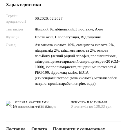
Характеристики
Термін
06.2026, 02.2027
придатності
Тип шкіри
Жирний, Комбінований, З постакне, Акне
Функції
Проти акне, Себорегуляція, Відлущення
Склад
Азелаїнова кислота 10%, саліцилова кислота 2%,
ніацинамід 2%, гліколева кислота 2%, основа
лосьйону (легкий рідкий парафін, пропіленгліколь,
гліцерин, цетостеариловий спирт, цетеарет-20 (CM-
1000), ізопропілміристат, гліцерин моностеарат &
PEG-100, гідроксид калію, EDTA
(етилендіамінтетраоцтова кислота), метилпарабен
натрію, пропілпарабен натрію, вода)
ОПЛАТА ЧАСТИНАМИ
ПОКУПКА ЧАСТИНАМИ
6 платежів по 138.33 грн
6 платежів по 138.33 грн
Доставка
Оплата
Поширити у соцмережах