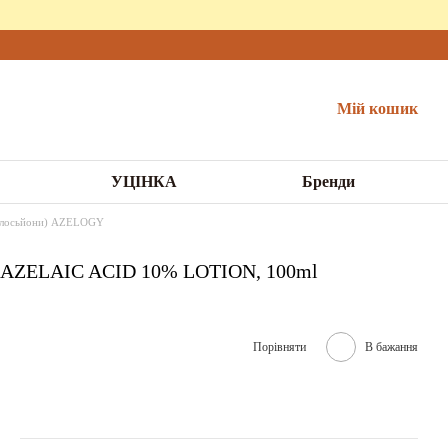
Мій кошик
УЦІНКА
Бренди
ї, лосьйони) AZELOGY
Y AZELAIC ACID 10% LOTION, 100ml
Порівняти
В бажання