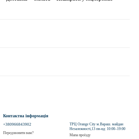
Контактна інформація
+380966843902
ТРЦ Orange City м.Вараш. майдан
Незалежності,13 пн-нд: 10:00–19:00
Передзвонити вам?
Мапа проїзду