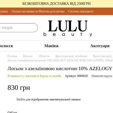
БЕЗКОШТОВНА ДОСТАВКА ВІД 2500ГРН
тувача
Оплата частинами та Миттєва розстрочка
Система лояльності
Волосся
Макіяж
Аксесуари
Головна
Каталог
Обличчя
Крем (емульсії, лосьйони)
Крем (емульсі
Лосьон з азелаїновою кислотою 10% AZELOGY AZELAIC ACID 10% LOTION, 100ml
Лосьон з азелаїновою кислотою 10% AZELOG
В наявності у магазині м.Вараш та онлайн
Артикул: 0000620
Написати відгук
830 грн
Ввійти
для відображення накопичувальної знижки
%
Об'єм