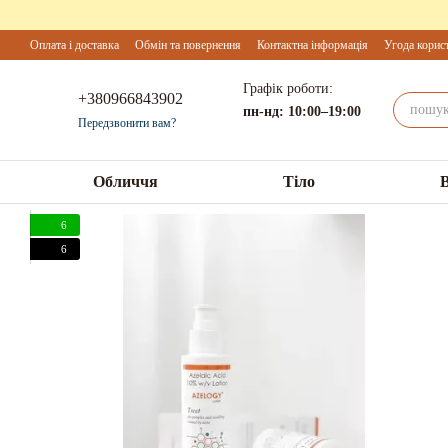
Перейти до основного контенту
Оплата і доставка
Обмін та повернення
Контактна інформація
Угода корис
Графік роботи:
+380966843902
пн-нд: 10:00–19:00
Передзвонити вам?
Обличчя
Тіло
6
6