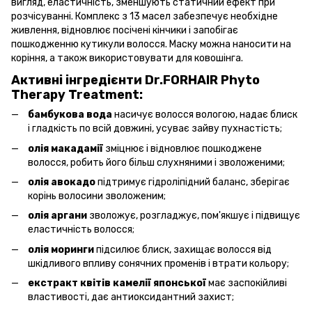
вигляд, еластичність, зменшують статичний ефект при
розчісуванні. Комплекс з 13 масел забезпечує необхідне
живлення, відновлює посічені кінчики і запобігає
пошкодженню кутикули волосся. Маску можна наносити на
коріння, а також використовувати для ковошінга.
Активні інгредієнти Dr.FORHAIR Phyto
Therapy Treatment:
бамбукова вода
насичує волосся вологою, надає блиск
і гладкість по всій довжині, усуває зайву пухнастість;
олія макадамії
зміцнює і відновлює пошкоджене
волосся, робить його більш слухняними і зволоженими;
олія авокадо
підтримує гідроліпідний баланс, зберігає
корінь волосини зволоженим;
олія аргани
зволожує, розгладжує, пом'якшує і підвищує
еластичність волосся;
олія моринги
підсилює блиск, захищає волосся від
шкідливого впливу сонячних променів і втрати кольору;
екстракт квітів камелії японської
має заспокійливі
властивості, дає антиоксидантний захист;