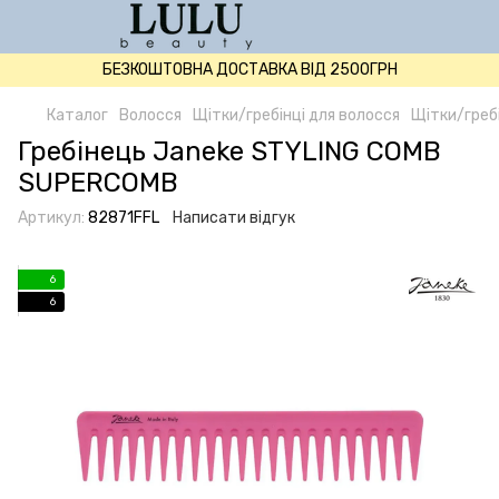
БЕЗКОШТОВНА ДОСТАВКА ВІД 2500ГРН
Каталог
Волосся
Щітки/гребінці для волосся
Щітки/гребі
Гребінець Janeke STYLING COMB
SUPERCOMB
Артикул:
82871FFL
Написати відгук
6
6