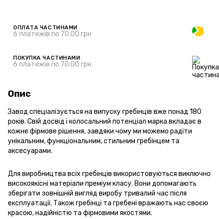
ОПЛАТА ЧАСТИНАМИ
6 платежів по 70.00 грн
ПОКУПКА ЧАСТИНАМИ
6 платежів по 70.00 грн
Опис
Завод спеціалізується на випуску гребінців вже понад 180
років. Свій досвід і колосальний потенціал марка вкладає в
кожне фірмове рішення, завдяки чому ми можемо радіти
унікальним, функціональним, стильним гребінцем та
аксесуарами.
Для виробництва всіх гребінців використовуються виключно
високоякісні матеріали преміум класу. Вони допомагають
зберігати зовнішній вигляд виробу тривалий час після
експлуатації. Також гребінці та гребені вражають нас своєю
красою, надійністю та фірмовими якостями.