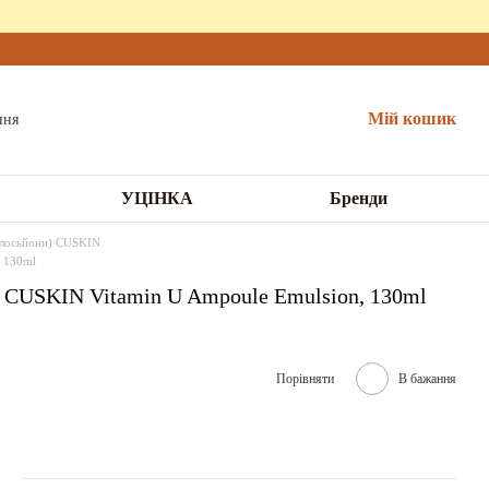
Мій кошик
УЦІНКА
Бренди
, лосьйони) CUSKIN
, 130ml
м CUSKIN Vitamin U Ampoule Emulsion, 130ml
Порівняти
В бажання