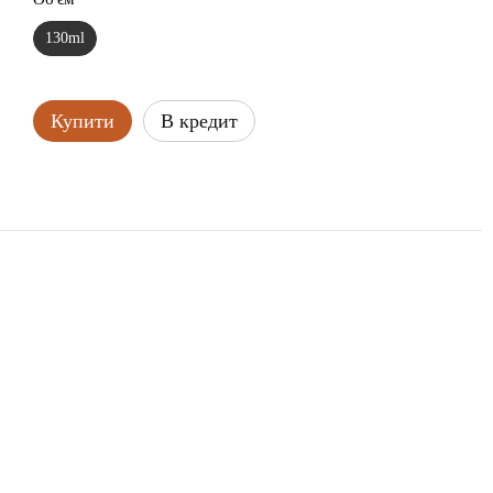
130ml
Купити
В кредит