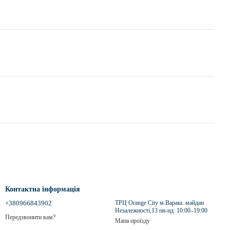
Контактна інформація
+380966843902
ТРЦ Orange City м.Вараш. майдан
Незалежності,13 пн-нд: 10:00–19:00
Передзвонити вам?
Мапа проїзду