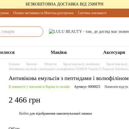
БЕЗКОШТОВНА ДОСТАВКА ВІД 2500ГРН
тувача
Оплата частинами та Миттєва розстрочка
Система лояльності
Волосся
Макіяж
Аксесуари
Головна
Каталог
Обличчя
Крем (емульсії, лосьйони)
Крем (емульсії
Антивікова емульсія з пептидами і волюфіліном CUSKIN Vitamin U Ampoule Emulsion
Антивікова емульсія з пептидами і волюфіліно
В наявності у магазині м.Вараш та онлайн
Артикул: 0000825
Написати відгук
2 466 грн
Ввійти
для відображення накопичувальної знижки
%
Об'єм