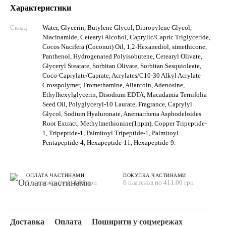
Характеристики
Склад
Water, Glycerin, Butylene Glycol, Dipropylene Glycol,
Niacinamide, Cetearyl Alcohol, Caprylic/Capric Triglyceride,
Cocos Nucifera (Coconut) Oil, 1,2-Hexanediol, simethicone,
Panthenol, Hydrogenated Polyisobutene, Cetearyl Olivate,
Glyceryl Stearate, Sorbitan Olivate, Sorbitan Sesquioleate,
Coco-Caprylate/Caprate, Acrylates/C10-30 Alkyl Acrylate
Crosspolymer, Tromethamine, Allantoin, Adenosine,
Ethylhexylglycerin, Disodium EDTA, Macadamia Ternifolia
Seed Oil, Polyglyceryl-10 Laurate, Fragrance, Caprylyl
Glycol, Sodium Hyaluronate, Anemarrhena Asphodeloides
Root Extract, Methylmethionine(1ppm), Copper Tripeptide-
1, Tripeptide-1, Palmitoyl Tripeptide-1, Palmitoyl
Pentapeptide-4, Hexapeptide-11, Hexapeptide-9.
ОПЛАТА ЧАСТИНАМИ
ПОКУПКА ЧАСТИНАМИ
6 платежів по 411.00 грн
6 платежів по 411.00 грн
Доставка
Оплата
Поширити у соцмережах