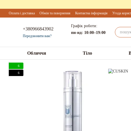
Перейти до основного контенту
Оплата і доставка
Обмін та повернення
Контактна інформація
Угода корис
Графік роботи:
+380966843902
пн-нд: 10:00–19:00
Передзвонити вам?
Обличчя
Тіло
6
6