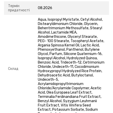
Термін
08.2026
придатності
Aqua, Isopropyl Myristate, Cetyl Alcohol,
Distearyldimonium Chloride, Glycerin,
Behentrimonium Methosulfate, Stearyl
Alcohol, Lactamide MEA,
Amodimethicone, Glyceryl Stearate,
PEG- 100 Stearate, Tocopheryl Acetate,
Argania Spinosa Kernel Oil, Lactic Acid,
Phenoxyethanol, Panthenol, Butylene
Glycol, Parfum, Silicone Quaternium-16,
Isopropyl Alcohol, Hydrolyzed Quinoa,
Benzoic Acid, Trideceth-12, Cetrimonium
Chloride, Undeceth-11, Cocodimonium
Склад
Hydroxypropyl Hydrolyzed Rice Protein,
Dehydroacetic Acid, Butyloctanol,
Undeceth-5,
Acrylamidopropyltrimonium
Chloride/Acrylamide Copolymer, Acetic
Acid, Olea Europaea Leaf Extract,
Terminalia Ferdinandiana Fruit Extract,
Benzyl Alcohol, Syzygium Leuhmanii
Fruit Extract, Vitis Vinifera Seed
Extract, Potassium Sorbate, Sodium