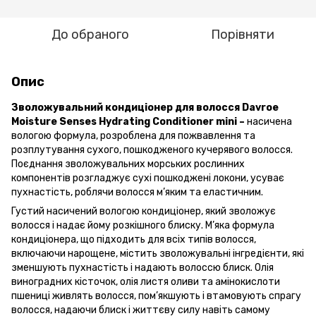
До обраного
Порівняти
Опис
Зволожувальний кондиціонер для волосся Davroe
Moisture Senses Hydrating Conditioner mini –
насичена
вологою формула, розроблена для пожвавлення та
розплутування сухого, пошкодженого кучерявого волосся.
Поєднання зволожувальних морських рослинних
компонентів розгладжує сухі пошкоджені локони, усуває
пухнастість, роблячи волосся м’яким та еластичним.
Густий насичений вологою кондиціонер, який зволожує
волосся і надає йому розкішного блиску. М’яка формула
кондиціонера, що підходить для всіх типів волосся,
включаючи нарощене, містить зволожувальні інгредієнти, які
зменшують пухнастість і надають волоссю блиск. Олія
виноградних кісточок, олія листя оливи та амінокислоти
пшениці живлять волосся, пом’якшують і втамовують спрагу
волосся, надаючи блиск і життєву силу навіть самому