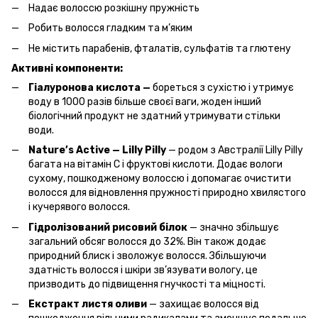
Надає волоссю розкішну пружність
Робить волосся гладким та м’яким
Не містить парабенів, фталатів, сульфатів та глютену
Активні компоненти:
Гіалуронова кислота
—
бореться з сухістю і утримує
воду в 1000 разів більше своєї ваги, жоден інший
біологічний продукт не здатний утримувати стільки
води.
Nature’s Active — Lilly Pilly
— родом з Австралії Lilly Pilly
багата на вітамін С і фруктові кислоти. Додає вологи
сухому, пошкодженому волоссю і допомагає очистити
волосся для відновлення пружності природно хвилястого
і кучерявого волосся.
Гідролізований рисовий білок
— значно збільшує
загальний обсяг волосся до 32%. Він також додає
природний блиск і зволожує волосся. Збільшуючи
здатність волосся і шкіри зв’язувати вологу, це
призводить до підвищення гнучкості та міцності.
Екстракт листя оливи
— захищає волосся від