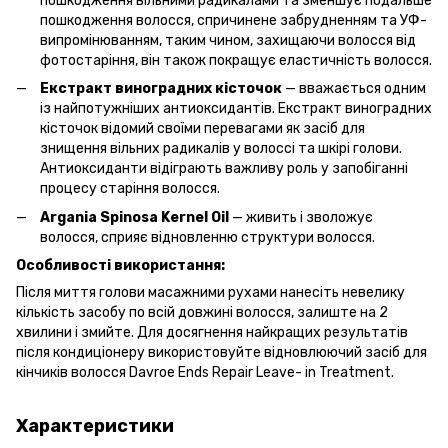
пошкодження вільними радикалами та зменшує подальше
пошкодження волосся, спричинене забрудненням та УФ-
випромінюванням, таким чином, захищаючи волосся від
фотостаріння, він також покращує еластичність волосся.
Екстракт виноградних кісточок
— вважається одним
із найпотужніших антиоксидантів. Екстракт виноградних
кісточок відомий своїми перевагами як засіб для
знищення вільних радикалів у волоссі та шкірі голови.
Антиоксиданти відіграють важливу роль у запобіганні
процесу старіння волосся.
Argania Spinosa Kernel Oil
— живить і зволожує
волосся, сприяє відновленню структури волосся.
Особливості використання:
Після миття голови масажними рухами нанесіть невелику
кількість засобу по всій довжині волосся, залиште на 2
хвилини і змийте. Для досягнення найкращих результатів
після кондиціонеру використовуйте відновлюючий засіб для
кінчиків волосся Davroe Ends Repair Leave- in Treatment.
Характеристики