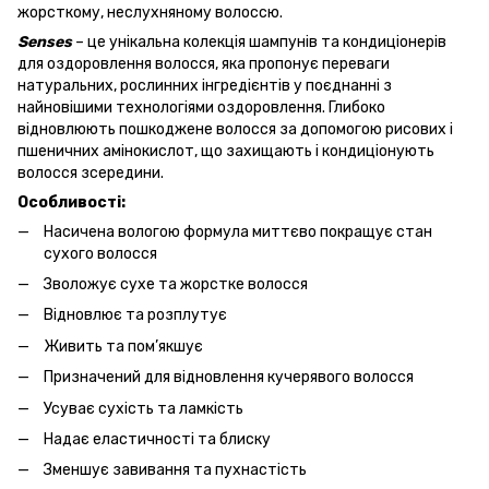
жорсткому, неслухняному волоссю.
Senses
– це унікальна колекція шампунів та кондиціонерів
для оздоровлення волосся, яка пропонує переваги
натуральних, рослинних інгредієнтів у поєднанні з
найновішими технологіями оздоровлення. Глибоко
відновлюють пошкоджене волосся за допомогою рисових і
пшеничних амінокислот, що захищають і кондиціонують
волосся зсередини.
Особливості:
Насичена вологою формула миттєво покращує стан
сухого волосся
Зволожує сухе та жорстке волосся
Відновлює та розплутує
Живить та пом’якшує
Призначений для відновлення кучерявого волосся
Усуває сухість та ламкість
Надає еластичності та блиску
Зменшує завивання та пухнастість