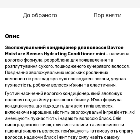
До обраного
Порівняти
Опис
Зволожувальний кондиціонер для волосся Davroe
Moisture Senses Hydrating Conditioner mini –
насичена
вологою формула, розроблена для пожвавлення та
розплутування сухого, пошкодженого кучерявого волосся.
Поєднання зволожувальних морських рослинних
компонентів розгладжує сухі пошкоджені локони, усуває
пухнастість, роблячи волосся м’яким та еластичним.
Густий насичений вологою кондиціонер, який зволожує
волосся і надає йому розкішного блиску. М’яка формула
кондиціонера, що підходить для всіх типів волосся,
включаючи нарощене, містить зволожувальні інгредієнти, які
зменшують пухнастість і надають волоссю блиск. Олія
виноградних кісточок, олія листя оливи та амінокислоти
пшениці живлять волосся, пом’якшують і втамовують спрагу
волосся, надаючи блиск і життєву силу навіть самому