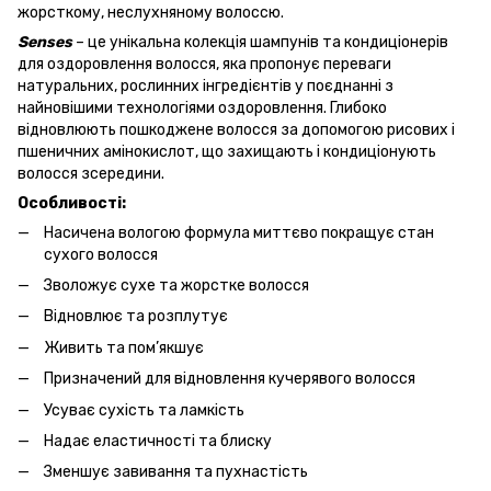
жорсткому, неслухняному волоссю.
Senses
– це унікальна колекція шампунів та кондиціонерів
для оздоровлення волосся, яка пропонує переваги
натуральних, рослинних інгредієнтів у поєднанні з
найновішими технологіями оздоровлення. Глибоко
відновлюють пошкоджене волосся за допомогою рисових і
пшеничних амінокислот, що захищають і кондиціонують
волосся зсередини.
Особливості:
Насичена вологою формула миттєво покращує стан
сухого волосся
Зволожує сухе та жорстке волосся
Відновлює та розплутує
Живить та пом’якшує
Призначений для відновлення кучерявого волосся
Усуває сухість та ламкість
Надає еластичності та блиску
Зменшує завивання та пухнастість