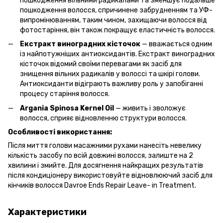
пошкодження вільними радикалами та зменшує подальше
пошкодження волосся, спричинене забрудненням та УФ-
випромінюванням, таким чином, захищаючи волосся від
фотостаріння, він також покращує еластичність волосся.
Екстракт виноградних кісточок
— вважається одним
із найпотужніших антиоксидантів. Екстракт виноградних
кісточок відомий своїми перевагами як засіб для
знищення вільних радикалів у волоссі та шкірі голови.
Антиоксиданти відіграють важливу роль у запобіганні
процесу старіння волосся.
Argania Spinosa Kernel Oil
— живить і зволожує
волосся, сприяє відновленню структури волосся.
Особливості використання:
Після миття голови масажними рухами нанесіть невелику
кількість засобу по всій довжині волосся, залиште на 2
хвилини і змийте. Для досягнення найкращих результатів
після кондиціонеру використовуйте відновлюючий засіб для
кінчиків волосся Davroe Ends Repair Leave- in Treatment.
Характеристики