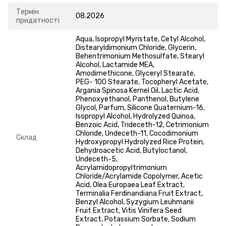
Термін
08.2026
придатності
Aqua, Isopropyl Myristate, Cetyl Alcohol,
Distearyldimonium Chloride, Glycerin,
Behentrimonium Methosulfate, Stearyl
Alcohol, Lactamide MEA,
Amodimethicone, Glyceryl Stearate,
PEG- 100 Stearate, Tocopheryl Acetate,
Argania Spinosa Kernel Oil, Lactic Acid,
Phenoxyethanol, Panthenol, Butylene
Glycol, Parfum, Silicone Quaternium-16,
Isopropyl Alcohol, Hydrolyzed Quinoa,
Benzoic Acid, Trideceth-12, Cetrimonium
Chloride, Undeceth-11, Cocodimonium
Склад
Hydroxypropyl Hydrolyzed Rice Protein,
Dehydroacetic Acid, Butyloctanol,
Undeceth-5,
Acrylamidopropyltrimonium
Chloride/Acrylamide Copolymer, Acetic
Acid, Olea Europaea Leaf Extract,
Terminalia Ferdinandiana Fruit Extract,
Benzyl Alcohol, Syzygium Leuhmanii
Fruit Extract, Vitis Vinifera Seed
Extract, Potassium Sorbate, Sodium