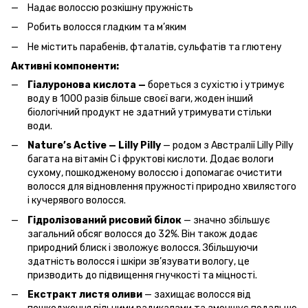
Надає волоссю розкішну пружність
Робить волосся гладким та м’яким
Не містить парабенів, фталатів, сульфатів та глютену
Активні компоненти:
Гіалуронова кислота
—
бореться з сухістю і утримує
воду в 1000 разів більше своєї ваги, жоден інший
біологічний продукт не здатний утримувати стільки
води.
Nature’s Active — Lilly Pilly
— родом з Австралії Lilly Pilly
багата на вітамін С і фруктові кислоти. Додає вологи
сухому, пошкодженому волоссю і допомагає очистити
волосся для відновлення пружності природно хвилястого
і кучерявого волосся.
Гідролізований рисовий білок
— значно збільшує
загальний обсяг волосся до 32%. Він також додає
природний блиск і зволожує волосся. Збільшуючи
здатність волосся і шкіри зв’язувати вологу, це
призводить до підвищення гнучкості та міцності.
Екстракт листя оливи
— захищає волосся від