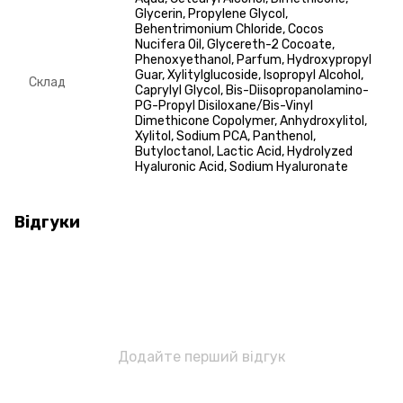
Glycerin, Propylene Glycol,
Behentrimonium Chloride, Cocos
Nucifera Oil, Glycereth-2 Cocoate,
Phenoxyethanol, Parfum, Hydroxypropyl
Guar, Xylitylglucoside, Isopropyl Alcohol,
Склад
Caprylyl Glycol, Bis-Diisopropanolamino-
PG-Propyl Disiloxane/Bis-Vinyl
Dimethicone Copolymer, Anhydroxylitol,
Xylitol, Sodium PCA, Panthenol,
Butyloctanol, Lactic Acid, Hydrolyzed
Hyaluronic Acid, Sodium Hyaluronate
Відгуки
Додайте перший відгук