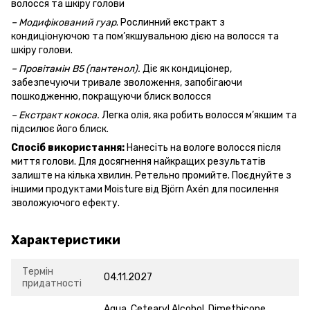
волосся та шкіру голови
– Модифікований гуар
. Рослинний екстракт з
кондиціонуючою та пом’якшувальною дією на волосся та
шкіру голови.
– Провітамін В5 (пантенол).
Діє як кондиціонер,
забезпечуючи тривале зволоження, запобігаючи
пошкодженню, покращуючи блиск волосся
– Екстракт кокоса.
Легка олія, яка робить волосся м’якшим та
підсилює його блиск.
Спосіб використання:
Нанесіть на вологе волосся після
миття голови. Для досягнення найкращих результатів
залиште на кілька хвилин. Ретельно промийте. Поєднуйте з
іншими продуктами Moisture від Björn Axén для посилення
зволожуючого ефекту.
Характеристики
Термін
04.11.2027
придатності
Aqua, Cetearyl Alcohol, Dimethicone,