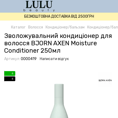
БЕЗКОШТОВНА ДОСТАВКА ВІД 2500ГРН
Каталог
Волосся
Кондиціонер/бальзам
Кондиціонер/бал
Зволожувальний кондиціонер для
волосся BJORN AXEN Moisture
Conditioner 250мл
Артикул:
0000419
Написати відгук
6
6