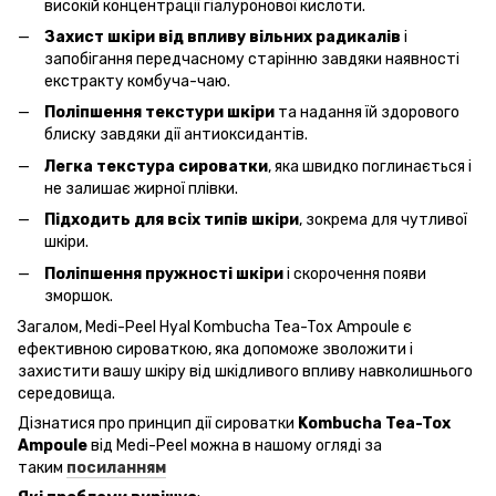
високій концентрації гіалуронової кислоти.
Захист шкіри від впливу вільних радикалів
і
запобігання передчасному старінню завдяки наявності
екстракту комбуча-чаю.
Поліпшення текстури шкіри
та надання їй здорового
блиску завдяки дії антиоксидантів.
Легка текстура сироватки
, яка швидко поглинається і
не залишає жирної плівки.
Підходить для всіх типів шкіри
, зокрема для чутливої
шкіри.
Поліпшення пружності шкіри
і скорочення появи
зморшок.
Загалом, Medi-Peel Hyal Kombucha Tea-Tox Ampoule є
ефективною сироваткою, яка допоможе зволожити і
захистити вашу шкіру від шкідливого впливу навколишнього
середовища.
Дізнатися про принцип дії сироватки
Kombucha Tea-Tox
Ampoule
від Medi-Peel можна в нашому огляді за
таким
посиланням