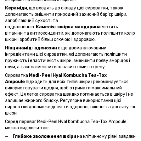
Кераміди
, що входять до складу цієї сироватки, також
допомагають зміцнити природний захисний бар'єр шкіри,
запобігаючи її сухості та
подразненню.
Камелія
і
шкірка
мандарина
містять
вітаміни та антиоксиданти, які допомагають поліпшити колір
шкіри і зробити її більш сяючою і здоровою.
Ніацинамід
і
аденозин
є ще двома ключовими
інгредієнтами цієї сироватки, які допомагають поліпшити
пружність і еластичність шкіри, зменшити появу зморщок і
плям, а також зменшити ознаки втоми і стресу.
Сироватка
Medi-Peel Hyal Kombucha Tea-Tox
Ampoule
підходить для всіх типів шкіри і рекомендується
використовувати щодня, щоб отримати максимальний
ефект. Ця легка сироватка швидко поглинається в шкіру і не
залишає жирного блиску. Регулярне використання цієї
сироватки допоможе досягти здорової, сяючої та доглянутої
шкіри.
Серед переваг Medi-Peel Hyal Kombucha Tea-Tox Ampoule
можна виділити такі:
Глибоке зволоження шкіри
на клітинному рівні завдяки