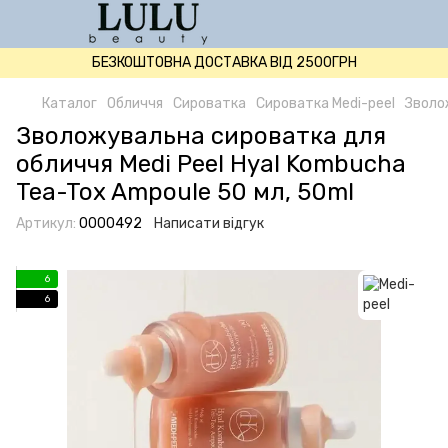
БЕЗКОШТОВНА ДОСТАВКА ВІД 2500ГРН
Каталог
Обличчя
Сироватка
Сироватка Medi-peel
Зволо
Зволожувальна сироватка для
обличчя Medi Peel Hyal Kombucha
Tea-Tox Ampoule 50 мл, 50ml
Артикул:
0000492
Написати відгук
6
6