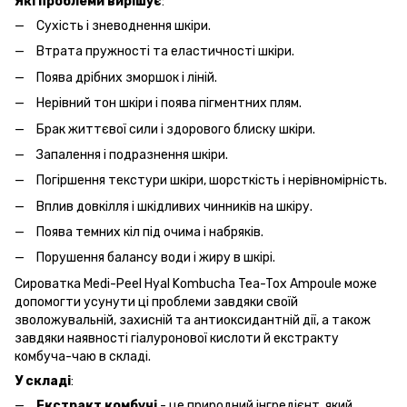
Які проблеми вирішує
:
Сухість і зневоднення шкіри.
Втрата пружності та еластичності шкіри.
Поява дрібних зморшок і ліній.
Нерівний тон шкіри і поява пігментних плям.
Брак життєвої сили і здорового блиску шкіри.
Запалення і подразнення шкіри.
Погіршення текстури шкіри, шорсткість і нерівномірність.
Вплив довкілля і шкідливих чинників на шкіру.
Поява темних кіл під очима і набряків.
Порушення балансу води і жиру в шкірі.
Сироватка Medi-Peel Hyal Kombucha Tea-Tox Ampoule може
допомогти усунути ці проблеми завдяки своїй
зволожувальній, захисній та антиоксидантній дії, а також
завдяки наявності гіалуронової кислоти й екстракту
комбуча-чаю в складі.
У складі
:
Екстракт комбучі
- це природний інгредієнт, який