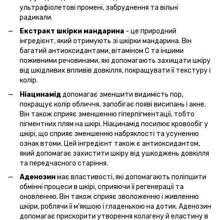
ультрафіолетові промені, забруднення та вільні
радикали.
Екстракт шкірки мандарина
- це природний
інгредієнт, який отримують зі шкірки мандарина. Він
багатий антиоксидантами, вітаміном С та іншими
поживними речовинами, які допомагають захищати шкіру
від шкідливих впливів довкілля, покращувати її текстуру і
колір.
Ніацинамід
допомагає зменшити видимість пор,
покращує колір обличчя, запобігає появі висипань і акне.
Він також сприяє зменшенню гіперпігментації, тобто
пігментних плям на шкірі. Ніацинамід посилює кровообіг у
шкірі, що сприяє зменшенню набряклості та усуненню
ознак втоми. Цей інгредієнт також є антиоксидантом,
який допомагає захистити шкіру від ушкоджень довкілля
та передчасного старіння.
Аденозин
має властивості, які допомагають поліпшити
обмінні процеси в шкірі, сприяючи її регенерації та
оновленню. Він також сприяє зволоженню і живленню
шкіри, роблячи її м'якшою і гладенькою на дотик. Аденозин
допомагає прискорити утворення колагену й еластину в