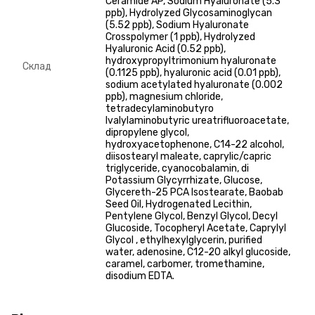
Ceramide AP, Sodium Hyaluronate (5.3
ppb), Hydrolyzed Glycosaminoglycan
(5.52 ppb), Sodium Hyaluronate
Crosspolymer (1 ppb), Hydrolyzed
Hyaluronic Acid (0.52 ppb),
hydroxypropyltrimonium hyaluronate
Склад
(0.1125 ppb), hyaluronic acid (0.01 ppb),
sodium acetylated hyaluronate (0.002
ppb), magnesium chloride,
tetradecylaminobutyro
Ivalylaminobutyric ureatrifluoroacetate,
dipropylene glycol,
hydroxyacetophenone, C14-22 alcohol,
diisostearyl maleate, caprylic/capric
triglyceride, cyanocobalamin, di
Potassium Glycyrrhizate, Glucose,
Glycereth-25 PCA Isostearate, Baobab
Seed Oil, Hydrogenated Lecithin,
Pentylene Glycol, Benzyl Glycol, Decyl
Glucoside, Tocopheryl Acetate, Caprylyl
Glycol , ethylhexylglycerin, purified
water, adenosine, C12-20 alkyl glucoside,
caramel, carbomer, tromethamine,
disodium EDTA.