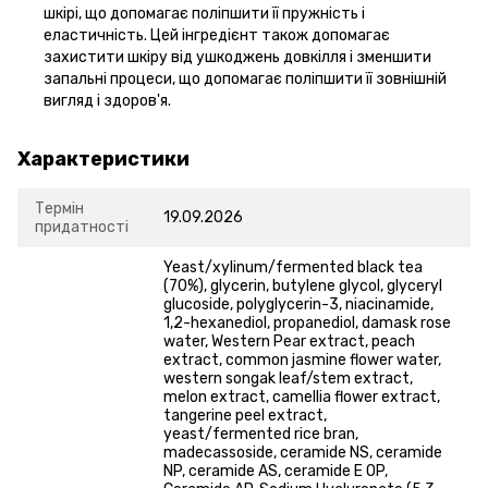
шкірі, що допомагає поліпшити її пружність і
еластичність. Цей інгредієнт також допомагає
захистити шкіру від ушкоджень довкілля і зменшити
запальні процеси, що допомагає поліпшити її зовнішній
вигляд і здоров'я.
Характеристики
Термін
19.09.2026
придатності
Yeast/xylinum/fermented black tea
(70%), glycerin, butylene glycol, glyceryl
glucoside, polyglycerin-3, niacinamide,
1,2-hexanediol, propanediol, damask rose
water, Western Pear extract, peach
extract, common jasmine flower water,
western songak leaf/stem extract,
melon extract, camellia flower extract,
tangerine peel extract,
yeast/fermented rice bran,
madecassoside, ceramide NS, ceramide
NP, ceramide AS, ceramide E OP,