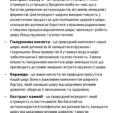
отримують із процесу бродіння комбуча-чаю, що є
багатим джерелом антиоксидантів, вітамінів, мінералів і
ферментів. Цей інгредієнт широко використовують у
косметичних продуктах для поліпшення здоров'я шкіри,
оскільки він допомагає боротися з вільними радикалами,
стимулює процеси відновлення шкіри, зволожує і робить
шкіру більш пружною та еластичною.
Гіалуронова кислота
- це природний компонент нашої
шкіри, який допомагає їй залишатися пружною і
гладенькою. Вона привертає й утримує воду в шкірі,
забезпечуючи її зволоження та еластичність. З віком
кількість гіалуронової кислоти в шкірі зменшується, що
призводить до появи зморшок і втрати пружності шкіри.
Кераміди
- це жирні кислоти, які природно присутні в
нашій шкірі. Вони є важливим компонентом шкірного
бар'єру, який захищає шкіру від шкідливих впливів
довкілля і зберігає її зволоженою та здоровою.
Екстракт камелії
- це природний інгредієнт, який
отримують із листя камелії. Він багатий на
антиоксиданти й поліфеноли, які допомагають захищати
шкіру від шкідливих впливів довкілля, таких як