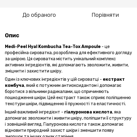
До обраного
Порівняти
Опис
Medi-Peel Hyal Kombucha Tea-Tox Ampoule
- це
професійна сироватка, розроблена для ефективного догляду
за шкірою. Ця сироватка містить унікальний комплекс
активних інгредієнтів, які допомагають зволожити, живити,
зміцнити і захистити шкіру.
Один із ключових інгредієнтів у цій сироватці -
екстракт
комбуча
, який є потужним антиоксидантом і допомагає
боротися з вільними радикалами, що спричиняють
пошкодження шкіри. Цей екстракт також сприяє поліпшенню
текстури шкіри, підвищенню її пружності та еластичності.
Інший важливий інгредієнт -
гіалуронова кислота
, яка
допомагає зволожити і живити шкіру, поліпшити її структуру
і зовнішній вигляд. Гіалуронова кислота також допомагає
відновити природний захист шкіри і зменшити появу
зморшок та інших ознак старіння.