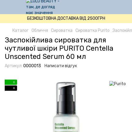
БЕЗКОШТОВНА ДОСТАВКА ВІД 2500ГРН
Каталог
Обличчя
Сироватка
Сироватка Purito
Заспокійл
Заспокійлива сироватка для
чутливої шкіри PURITO Centella
Unscented Serum 60 мл
Артикул:
0000013
Написати відгук
6
6