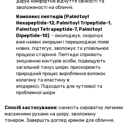
дарує комфортне відчуття свіжості та
зволоженості на обличчі.
Комплекс пептидів (Palmitoyl
Hexapeptide-12, Palmitoyl Tripeptide-1,
Palmitoyl Tetrapeptide-7, Palmitoyl
Dipeptide-10)
- омолоджує, скорочує
вже наявні зморшки і перешкоджає появі
нових, підтягує, зволожує та уповільнює
процеси старіння.
Пептиди сприяють
зміцненню контурів особи, підвищують
загальний тонус шкіри, прискорюють
природний процес вироблення волокон
колагену та еластину в
епідермісі.
Підходить для чутливої ​​та
проблемної шкіри
Спосіб застосування:
нанесіть сироватку легкими
масажними рухами на шкіру, зволожену
тонером.
Завершіть догляд кремом для обличчя.