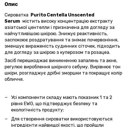
Опис
Сироватка
Purito
Centella Unscented
Serum
містить високу концентрацію екстракту
азіатської центелли і призначена для догляду за
найчутливішою шкірою.
Знижує реактивність,
заспокоює роздратування та знімає почервоніння,
зменшує вираженість судинних сіточек, підходить
для догляду за шкірою з куперозом та розацеа.
Засіб перешкоджає виникненню запалень та акне,
регулює вироблення шкірного себуму.
Вирівнює тон
шкіри, розгладжує дрібні зморшки та покращує колір
обличчя.
Усі компоненти складу мають показник 1 та 2
рівня EWG, що підтверджує безпеку та
екологічність продукту;
Для створення сироватки використовуються
інгредієнти найвищої якості, що пройшли