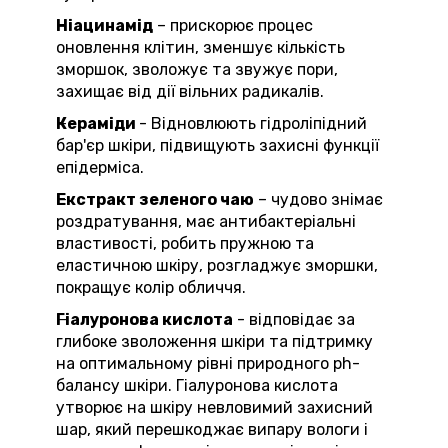
Ніацинамід
– прискорює процес
оновлення клітин, зменшує кількість
зморшок, зволожує та звужує пори,
захищає від дії вільних радикалів.
Кераміди
- Відновлюють гідроліпідний
бар'єр шкіри, підвищують захисні функції
епідерміса.
Екстракт зеленого чаю
– чудово знімає
роздратування, має антибактеріальні
властивості, робить пружною та
еластичною шкіру, розгладжує зморшки,
покращує колір обличчя.
Гіалуронова кислота
- відповідає за
глибоке зволоження шкіри та підтримку
на оптимальному рівні природного ph-
балансу шкіри.
Гіалуронова кислота
утворює на шкіру невловимий захисний
шар, який перешкоджає випару вологи і