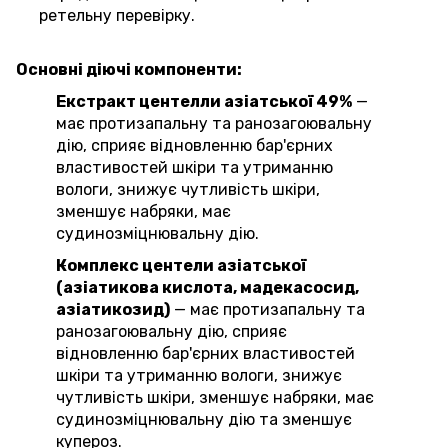
ретельну перевірку.
Основні діючі компоненти:
Екстракт центелли азіатської 49%
—
має протизапальну та ранозагоювальну
дію, сприяє відновленню бар'єрних
властивостей шкіри та утриманню
вологи, знижує чутливість шкіри,
зменшує набряки, має
судинозміцнювальну дію.
Комплекс центели азіатської
(азіатикова кислота, мадекасосид,
азіатикозид)
— має протизапальну та
ранозагоювальну дію, сприяє
відновленню бар'єрних властивостей
шкіри та утриманню вологи, знижує
чутливість шкіри, зменшує набряки, має
судинозміцнювальну дію та зменшує
купероз.