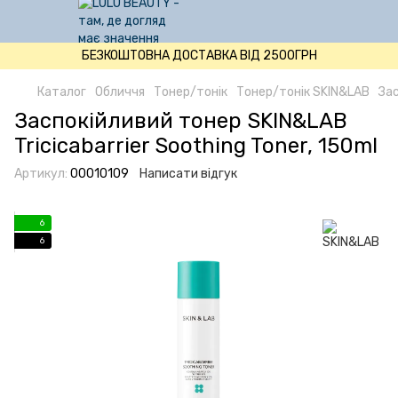
БЕЗКОШТОВНА ДОСТАВКА ВІД 2500ГРН
Каталог
Обличчя
Тонер/тонік
Тонер/тонік SKIN&LAB
Зас
Заспокійливий тонер SKIN&LAB
Tricicabarrier Soothing Toner, 150ml
Артикул:
00010109
Написати відгук
6
6