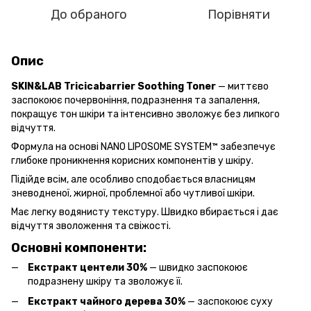
До обраного
Порівняти
Опис
SKIN&LAB Tricicabarrier Soothing Toner
— миттєво
заспокоює почервоніння, подразнення та запалення,
покращує тон шкіри та інтенсивно зволожує без липкого
відчуття.
Формула на основі NANO LIPOSOME SYSTEM™ забезпечує
глибоке проникнення корисних компонентів у шкіру.
Підійде всім, але особливо сподобається власницям
зневодненої, жирної, проблемної або чутливої шкіри.
Має легку водянисту текстуру. Швидко вбирається і дає
відчуття зволоження та свіжості.
Основні компоненти:
Екстракт центели 30%
— швидко заспокоює
подразнену шкіру та зволожує її.
Екстракт чайного дерева 30%
— заспокоює суху