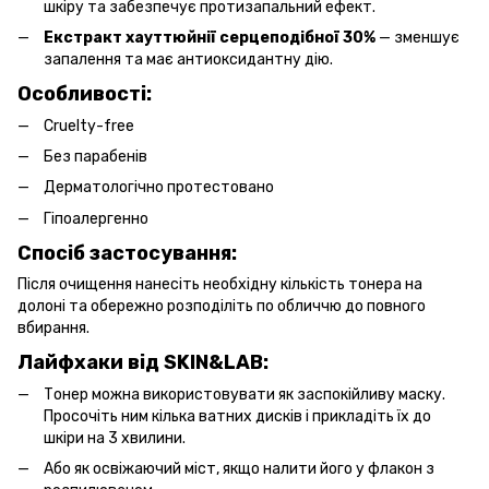
шкіру та забезпечує протизапальний ефект.
Екстракт хауттюйнії серцеподібної 30%
— зменшує
запалення та має антиоксидантну дію.
Особливості:
Cruelty-free
Без парабенів
Дерматологічно протестовано
Гіпоалергенно
Спосіб застосування:
Після очищення нанесіть необхідну кількість тонера на
долоні та обережно розподіліть по обличчю до повного
вбирання.
Лайфхаки від SKIN&LAB:
Тонер можна використовувати як заспокійливу маску.
Просочіть ним кілька ватних дисків і прикладіть їх до
шкіри на 3 хвилини.
Або як освіжаючий міст, якщо налити його у флакон з