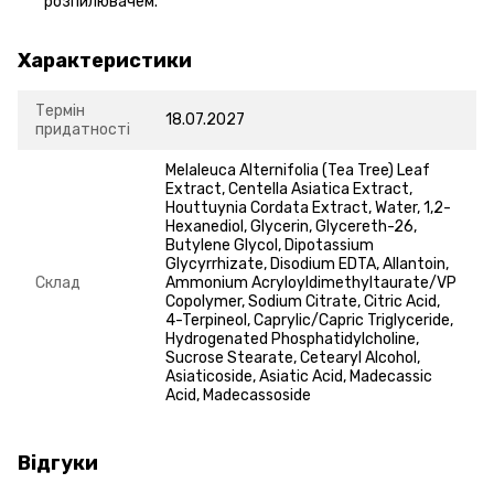
розпилювачем.
Характеристики
Термін
18.07.2027
придатності
Melaleuca Alternifolia (Tea Tree) Leaf
Extract, Centella Asiatica Extract,
Houttuynia Cordata Extract, Water, 1,2-
Hexanediol, Glycerin, Glycereth-26,
Butylene Glycol, Dipotassium
Glycyrrhizate, Disodium EDTA, Allantoin,
Склад
Ammonium Acryloyldimethyltaurate/VP
Copolymer, Sodium Citrate, Citric Acid,
4-Terpineol, Caprylic/Capric Triglyceride,
Hydrogenated Phosphatidylcholine,
Sucrose Stearate, Cetearyl Alcohol,
Asiaticoside, Asiatic Acid, Madecassic
Acid, Madecassoside
Відгуки