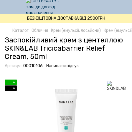
БЕЗКОШТОВНА ДОСТАВКА ВІД 2500ГРН
Каталог
Обличчя
Крем (емульсії, лосьйони)
Крем (емульсі
Заспокійливий крем з центеллою
SKIN&LAB Tricicabarrier Relief
Cream, 50ml
Артикул:
00010106
Написати відгук
6
6