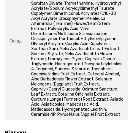
Sorbitan Olivate, Tromethamine, Hydroxyethyl
Acrylate/Sodium Acryloyldimethyl Taurate
Copolymer, Dimethiconol, Acrylates/C10-30
Alkyl Acrylate Crosspolymer, Melaleuca
Alternifolia (Tea Tree) Flower/Leaf/Stem
Extract, Polyacrylic Acid, Vinyl
Dimethicone/Methicone Silsesquioxane
Crosspolymer, Panthenol, Ethylhexylglycerin,
Склад
Glyceryl Acrylate/Acrylic Acid Copolymer,
Xanthan Gum, Melia Azadirachta Leaf Extract,
Sodium Phytate, Melia Azadirachta Flower
Extract, Dipropylene Glycol, Caprylic/Capric
Triglyceride, Hydrogenated Phosphatidylcholine,
4-Terpineol, Sucrose Stearate, Tocopherol,
Coccinia Indica Fruit Extract, Cetearyl Alcohol,
Aloe Barbadensis Flower Extract, Solanum
Melongena (Eggplant) Fruit Extract,
Caprylyl/Capryl Glucoside, Ocimum Sanctum
Leaf Extract, Corallina Officinalis Extract,
Curcuma Longa (Turmeric) Root Extract, Asiatic
Acid, Asiaticoside, Madecassic Acid,
Madecassoside, Hydrogenated Lecithin,
Ceramide NP, Pyrus Malus (Apple) Fruit Extract
Відгуки