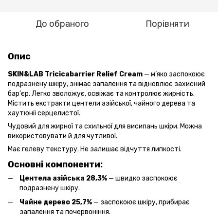
До обраного
Порівняти
Опис
SKIN&LAB Tricicabarrier Relief Cream
— м’яко заспокоює
подразнену шкіру, знімає запалення та відновлює захисний
бар’єр. Легко зволожує, освіжає та контролює жирність.
Містить екстракти центели азійської, чайного дерева та
хаутюнії серцелистої.
Чудовий для жирної та схильної для висипань шкіри. Можна
використовувати й для чутливої.
Має гелеву текстуру. Не залишає відчуття липкості.
Основні компоненти:
Центела азійська 28,3%
— швидко заспокоює
подразнену шкіру.
Чайне дерево 25,7%
— заспокоює шкіру, прибирає
запалення та почервоніння.