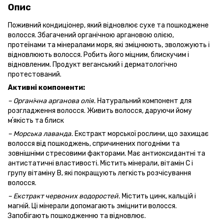
Опис
Поживний кондиціонер, який відновлює сухе та пошкоджене
волосся. Збагачений органічною аргановою олією,
протеїнами та мінералами моря, які зміцнюють, зволожують і
відновлюють волосся. Робить його міцним, блискучим і
відновленим. Продукт веганський і дерматологічно
протестований.
Активні компоненти:
– Органічна арганова олія.
Натуральний компонент для
розгладження волосся. Живить волосся, даруючи йому
мʼякість та блиск
– Морська лаванда.
Екстракт морської рослини, що захищає
волосся від пошкоджень, спричинених погодніми та
зовнішніми стресовими факторами. Має антиоксидантні та
антистатичні властивості. Містить мінерали, вітамін С і
групу вітаміну В, які покращують легкість розчісування
волосся.
– Екстракт червоних водоростей.
Містить цинк, кальцій і
магній. Ці мінерали допомагають зміцнити волосся.
Запобігають пошкодженню та відновлює.