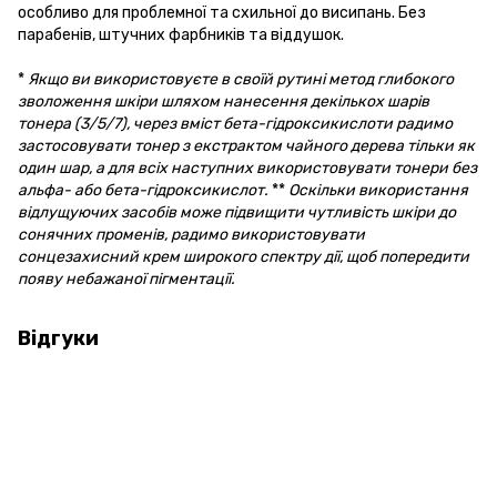
особливо для проблемної та схильної до висипань. Без
парабенів, штучних фарбників та віддушок.
*
Якщо ви використовуєте в своїй рутині метод глибокого
зволоження шкіри шляхом нанесення декількох шарів
тонера (3/5/7), через вміст бета-гідроксикислоти радимо
застосовувати тонер з екстрактом чайного дерева тільки як
один шар, а для всіх наступних використовувати тонери без
альфа- або бета-гідроксикислот.
**
Оскільки використання
відлущуючих засобів може підвищити чутливість шкіри до
сонячних променів, радимо використовувати
сонцезахисний крем широкого спектру дії, щоб попередити
появу небажаної пігментації.
Відгуки