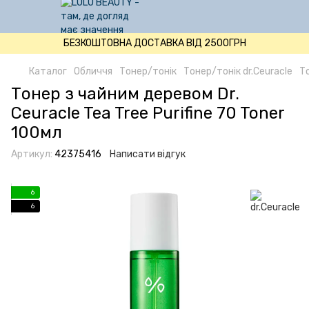
БЕЗКОШТОВНА ДОСТАВКА ВІД 2500ГРН
Каталог
Обличчя
Тонер/тонік
Тонер/тонік dr.Ceuracle
То
Тонер з чайним деревом Dr.
Ceuracle Tea Tree Purifine 70 Toner
100мл
Артикул:
42375416
Написати відгук
6
6