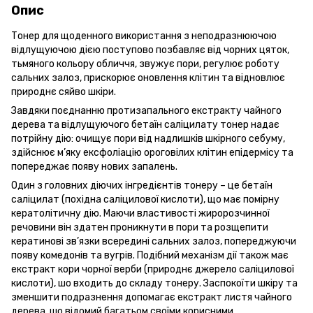
Опис
Тонер для щоденного використання з неподразнюючою
відлущуючою дією поступово позбавляє від чорних цяток,
тьмяного кольору обличчя, звужує пори, регулює роботу
сальних залоз, прискорює оновлення клітин та відновлює
природнє сяйво шкіри.
Завдяки поєднанню протизапального екстракту чайного
дерева та відлущуючого бетаїн саліцилату тонер надає
потрійну дію: очищує пори від надлишків шкірного себуму,
здійснює м’яку ексфоліацію ороговілих клітин епідермісу та
попереджає появу нових запалень.
Один з головних діючих інгредієнтів тонеру – це бетаїн
саліцилат (похідна саліцилової кислоти), що має помірну
кератолітичну дію. Маючи властивості жиророзчинної
речовини він здатен проникнути в пори та розщепити
кератинові зв’язки всередині сальних залоз, попереджуючи
появу комедонів та вугрів. Подібний механізм дії також має
екстракт кори чорної верби (природнє джерело саліцилової
кислоти), шо входить до складу тонеру. Заспокоїти шкіру та
зменшити подразнення допомагає екстракт листя чайного
дерева, шо відомий багатьом своїми корисними