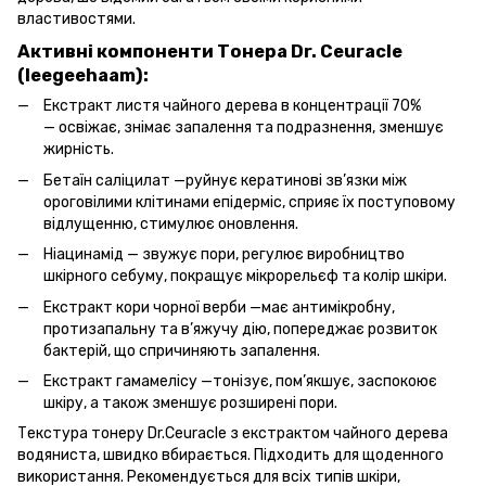
властивостями.
Активні компоненти Тонера Dr. Ceuracle
(leegeehaam):
Екстракт листя чайного дерева в концентрації 70%
— освіжає, знімає запалення та подразнення, зменшує
жирність.
Бетаїн саліцилат —руйнує кератинові зв’язки між
ороговілими клітинами епідерміс, сприяє їх поступовому
відлущенню, стимулює оновлення.
Ніацинамід — звужує пори, регулює виробництво
шкірного себуму, покращує мікрорельєф та колір шкіри.
Екстракт кори чорної верби —має антимікробну,
протизапальну та в’яжучу дію, попереджає розвиток
бактерій, що спричиняють запалення.
Екстракт гамамелісу —тонізує, пом’якшує, заспокоює
шкіру, а також зменшує розширені пори.
Текстура тонеру Dr.Ceuracle з екстрактом чайного дерева
водяниста, швидко вбирається. Підходить для щоденного
використання. Рекомендується для всіх типів шкіри,