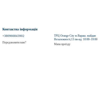
Контактна інформація
+380966843902
ТРЦ Orange City м.Вараш. майдан
Незалежності,13 пн-нд: 10:00–19:00
Передзвонити вам?
Мапа проїзду