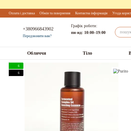
Перейти до основного контенту
Оплата і доставка
Обмін та повернення
Контактна інформація
Угода корис
Графік роботи:
+380966843902
пн-нд: 10:00–19:00
Передзвонити вам?
Обличчя
Тіло
6
6