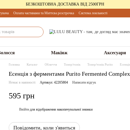
БЕЗКОШТОВНА ДОСТАВКА ВІД 2500ГРН
тувача
Оплата частинами та Миттєва розстрочка
Система лояльності
Волосся
Макіяж
Аксесуари
Головна
Каталог
Обличчя
Тонер/тонік
Тонер/тонік Purito
Есенці
Есенція з ферментами Purito Fermented Complex 
Немає в наявності
Артикул: 42205804
Написати відгук
595 грн
Ввійти
для відображення накопичувальної знижки
%
Повідомити, коли з'явиться