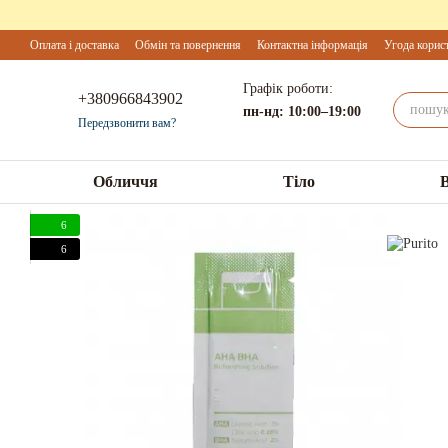
Перейти до основного контенту
Оплата і доставка
Обмін та повернення
Контактна інформація
Угода корис
Графік роботи:
+380966843902
пн-нд: 10:00–19:00
Передзвонити вам?
Обличчя
Тіло
6
6