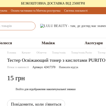
БЕЗКОШТОВНА ДОСТАВКА ВІД 2500ГРН
тувача
Оплата частинами та Миттєва розстрочка
Система лояльності
Волосся
Макіяж
Аксесуари
Головна
Каталог
Обличчя
Тонер/тонік
Тонер/тонік Purito
Тестер
Тестер Освіжающий тонер з кислотами PURITO 
Немає в наявності
Артикул: 42417370
Написати відгук
15 грн
Ввійти
для відображення накопичувальної знижки
%
Повідомити, коли з'явиться