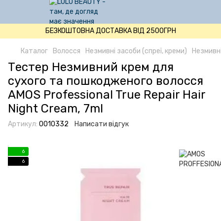
БЕЗКОШТОВНА ДОСТАВКА ВІД 2500ГРН
Каталог
Волосся
Незмивні засоби (спреї, креми)
Незмивні
Тестер Незмивний крем для
сухого та пошкодженого волосся
AMOS Professional True Repair Hair
Night Cream, 7ml
Артикул:
0010332
Написати відгук
6
6