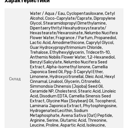
Характеристики
Water / Aqua / Eau, Cyclopentasiloxane, Cetyl
Alcohol, Coco-Caprylate/Caprate, Dipropylene
Glycol, Stearamidopropyl Dimethylamine,
Dipentaerythrityl Hexahydroxystearate/
Hexastearate/Hexarosinate, Nelumbo Nucifera
Flower Water, Fragrance / Parfum, Propanediol,
Lactic Acid, Amodimethicone, Caprylyl Glycol,
Guar Hydroxypropyltrimonium Chloride,
Trehalose, Ethylhexylglycerin, Trideceth-10,
Anthemis Nobilis Flower Water, 1,2-Hexanediol,
Benzyl Salicylate, Nelumbo Nucifera Seed
Extract, Alpha-Isomethyl Ionone, Camellia
Japonica Seed Oil, Ppg-3 Caprylyl Ether,
Limonene, Hydroxycitronellal, Oleic Acid, Hexyl
Склад
Cinnamal, Linalool, Glycerin, Citronellol,
Simmondsia Chinensis (Jojoba) Seed Oil,
Ceramide NP, Cholesterol, Stearic Acid, Linoleic
Acid, Disodium EDTA, Camellia Sinensis Seed
Extract, Glycine Max (Soybean) Oil, Tocopherol,
Laminaria Japonica Extract, Phytosphingosine,
Hydrogenated Lecithin, Sodium
Metaphosphate, Avena Sativa (Oat) Peptide,
Arginine, Serine, Glutamic Acid, Threonine,
Leucine, Proline, Aspartic Acid, Isoleucine,