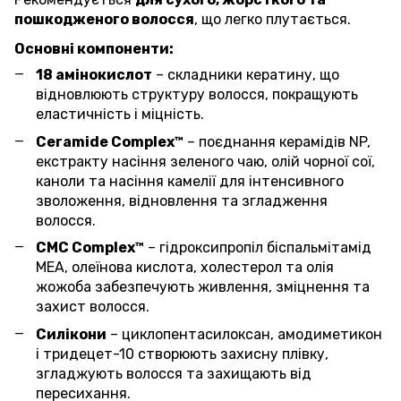
пошкодженого волосся
, що легко плутається.
Основні компоненти:
18 амінокислот
– складники кератину, що
відновлюють структуру волосся, покращують
еластичність і міцність.
Ceramide Complex™
– поєднання керамідів NP,
екстракту насіння зеленого чаю, олій чорної сої,
каноли та насіння камелії для інтенсивного
зволоження, відновлення та згладження
волосся.
CMC Complex™
– гідроксипропіл біспальмітамід
MEA, олеїнова кислота, холестерол та олія
жожоба забезпечують живлення, зміцнення та
захист волосся.
Силікони
– циклопентасилоксан, амодиметикон
і тридецет-10 створюють захисну плівку,
згладжують волосся та захищають від
пересихання.