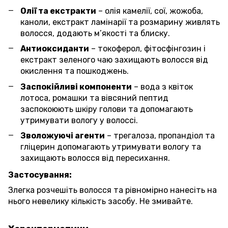
Олії та екстракти
– олія камелії, сої, жожоба,
каноли, екстракт ламінарії та розмарину живлять
волосся, додають м’якості та блиску.
Антиоксиданти
– токоферол, фітосфінгозин і
екстракт зеленого чаю захищають волосся від
окислення та пошкоджень.
Заспокійливі компоненти
– вода з квіток
лотоса, ромашки та вівсяний пептид
заспокоюють шкіру голови та допомагають
утримувати вологу у волоссі.
Зволожуючі агенти
– трегалоза, пропандіол та
гліцерин допомагають утримувати вологу та
захищають волосся від пересихання.
Застосування:
Злегка розчешіть волосся та рівномірно нанесіть на
нього невелику кількість засобу. Не змивайте.