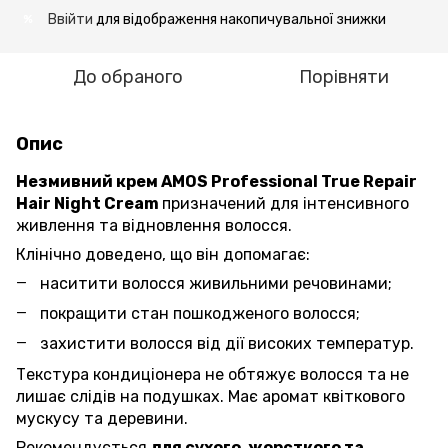
Ввійти
для відображення накопичувальної знижки
%
До обраного
Порівняти
Опис
Незмивний крем
AMOS Professional True Repair
Hair Night Cream
призначений для інтенсивного
живлення та відновлення волосся.
Клінічно доведено, що він допомагає:
наситити волосся живильними речовинами;
покращити стан пошкодженого волосся;
захистити волосся від дії високих температур.
Текстура кондиціонера не обтяжує волосся та не
лишає слідів на подушках. Має аромат квіткового
мускусу та деревини.
Рекомендується
для сухого, жорсткого та