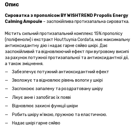
Опис
Сироватка з прополісом BY WISHTREND Propolis Energy
Calming Ampoule
– заспокійлива протизапальна сироватка.
Містить сильний протизапальний комплекс 15% прополісу
(поліфеноли) і екстракт Houttuynia Cordata, має максимальну
антиоксидантну дію і надає гарне сяйво шкірі. Дає
заспокійливий та відновлюючий ефект при вугровому висипі
за рахунок потужної протизапальної та антиоксидантної дії,
а також зміцнення.
Забезпечує потужний антиоксидантний ефект
Зволожує та відновлює рівень вологи у шкірі
Заспокоює запалену та роздратовану шкіру
Лікує акне і запобігає їх появі
Відновлює захисні функції шкіри
Робить шкіру м'якою, пружною та еластичною.
Надає шкірі гарне сяйво