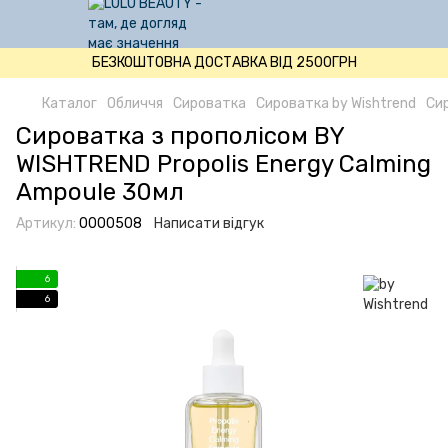
БЕЗКОШТОВНА ДОСТАВКА ВІД 2500ГРН
Каталог
Обличчя
Сироватка
Сироватка by Wishtrend
Сир
Сироватка з прополісом BY
WISHTREND Propolis Energy Calming
Ampoule 30мл
Артикул:
0000508
Написати відгук
6
6