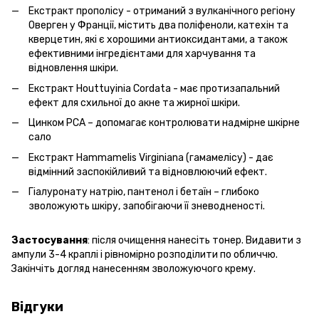
Екстракт прополісу - отриманий з вулканічного регіону
Оверген у Франції, містить два поліфеноли, катехін та
кверцетин, які є хорошими антиоксидантами, а також
ефективними інгредієнтами для харчування та
відновлення шкіри.
Екстракт Houttuyinia Cordata - має протизапальний
ефект для схильної до акне та жирної шкіри.
Цинком PCA – допомагає контролювати надмірне шкірне
сало
Екстракт Hammamelis Virginiana (гамамелісу) - дає
відмінний заспокійливий та відновлюючий ефект.
Гіалуронату натрію, пантенол і бетаїн – глибоко
зволожують шкіру, запобігаючи її зневодненості.
Застосування
: після очищення нанесіть тонер. Видавити з
ампули 3-4 краплі і рівномірно розподілити по обличчю.
Закінчіть догляд нанесенням зволожуючого крему.
Відгуки