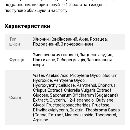
подразнення, використовуйте 1-2 рази на тиждень,
поступово збільшуючи частоту.
Характеристики
Тип
Жирний, Комбінований, Акне, Розацеа,
шкіри
Подразнений, З почервонінням
Зменшення чутливості, Зміцнення судин,
Функції
Проти акне, Себорегуляція, Заспокоєння
шкіри
Water, Azelaic Acid, Propylene Glycol, Sodium
Hydroxide, Pentylene Glycol,
Hydroxyethylcellulose, Panthenol, Chondrus
Crispus Extract, Chlorella Vulgaris Extract,
Glucose, Saccharum Officinarum (Sugarcane)
Склад
Extract, Glycerin, 1,2-Hexanediol, Butylene
Glycol, Fructooligosaccharides, Fructose,
Ethylhexylglycerin, Dextrin, Theobroma Cacao
(Cocoa) Extract, Madecassoside, Tocopherol,
Arginine