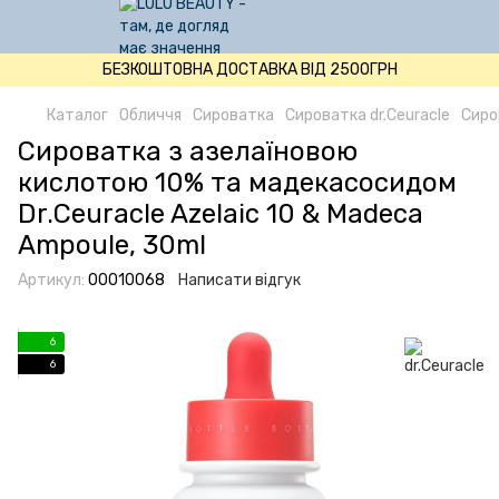
БЕЗКОШТОВНА ДОСТАВКА ВІД 2500ГРН
Каталог
Обличчя
Сироватка
Сироватка dr.Ceuracle
Сиро
Сироватка з азелаїновою
кислотою 10% та мадекасосидом
Dr.Ceuracle Azelaic 10 & Madeca
Ampoule, 30ml
Артикул:
00010068
Написати відгук
6
6