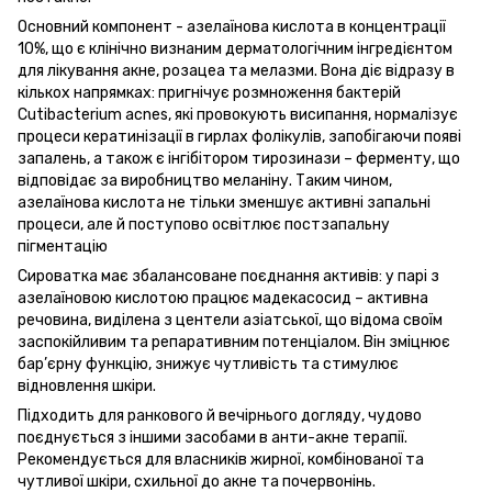
Основний компонент - азелаїнова кислота в концентрації
10%, що є клінічно визнаним дерматологічним інгредієнтом
для лікування акне, розацеа та мелазми. Вона діє відразу в
кількох напрямках: пригнічує розмноження бактерій
Cutibacterium acnes, які провокують висипання, нормалізує
процеси кератинізації в гирлах фолікулів, запобігаючи появі
запалень, а також є інгібітором тирозинази – ферменту, що
відповідає за виробництво меланіну. Таким чином,
азелаїнова кислота не тільки зменшує активні запальні
процеси, але й поступово освітлює постзапальну
пігментацію
Сироватка має збалансоване поєднання активів: у парі з
азелаїновою кислотою працює мадекасосид – активна
речовина, виділена з центели азіатської, що відома своїм
заспокійливим та репаративним потенціалом. Він зміцнює
бар’єрну функцію, знижує чутливість та стимулює
відновлення шкіри.
Підходить для ранкового й вечірнього догляду, чудово
поєднується з іншими засобами в анти-акне терапії.
Рекомендується для власників жирної, комбінованої та
чутливої шкіри, схильної до акне та почервонінь.