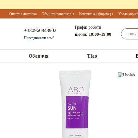
Перейти до основного контенту
Оплата і доставка
Обмін та повернення
Контактна інформація
Угода корис
Графік роботи:
+380966843902
пн-нд: 10:00–19:00
Передзвонити вам?
Обличчя
Тіло