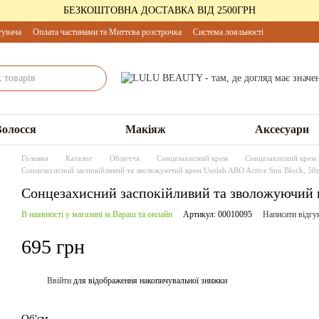
БЕЗКОШТОВНА ДОСТАВКА ВІД 2500ГРН
тувача
Оплата частинами та Миттєва розстрочка
Система лояльності
Волосся
Макіяж
Аксесуари
Головна
Каталог
Обличчя
Сонцезахисний крем
Сонцезахисний крем 
Сонцезахисний заспокійливий та зволожуючий крем Usolab ABO Active Sun Block, 50
Сонцезахисний заспокійливий та зволожуючий к
В наявності у магазині м.Вараш та онлайн
Артикул: 00010095
Написати відгу
695 грн
Ввійти
для відображення накопичувальної знижки
%
Об'єм