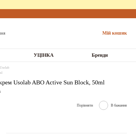
Мій кошик
УЦІНКА
Бренди
Usolab
ml
рем Usolab ABO Active Sun Block, 50ml
к
Порівняти
В бажання