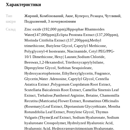
Характеристики
Тип
Жирний, Комбінований, Акне, Купероз, Розацеа, Чутливий,
шкіри
Подразнений, З почервонінням
Склад
Zinc оxide (192,000 ppm),Hippophae Rhamnoides
Water(147,000ppm),Eclipta Prostrata Extract (137,200ppm),
Morinda Citrifolia Extract (137,200ppm),Methyl
trimethicone, Butylene Glycol, Caprylyl Methicone,
Polyglyceryl-4 Isostearate, Niacinamide, Cetyl PEG/PPG-
10/1 Dimethicone, Hexy| Laurate,Sodium Chloride,
Beeswax,1,2-Hexanediol, Triethoxycaprylylsilane,
Dipropylene Glycol, Sorbitan Sesquioleate,
Hydroxyacetophenone, Ethylhexylglycerin, Fragrance,
Glycerin,Water .Adenosine, Caprylyl Glycol, Centella
Asiatica Extract ,Polygonum Cuspidatum Root Extract,
Scutellaria Baicalensis Root Extract, Camellia Sinensis Leaf
Extract, Trehalose,Panthenol Arginine, Betaine, Chamomilla
Recutita (Matricaria) Flower Extract, Rosmarinus Officinalis
(Rosemary) Leaf Extract, Dipotassium Glycyrrhizate, Mentha
Rotundifolia Leaf Extract, Pentylene Glycol, Thymus
Vulgaris (Thyme)Leaf Extract, Sodium Hyaluronate, Sodium
hyaluronate Crosspolymer, Hydrolyzed Hyaluronic Acid,
Hyaluronic Acid, Hydroxypropyitrimonium Hyaluronate,