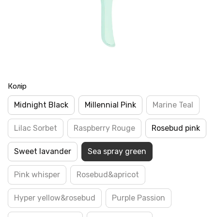
Колір
Midnight Black
Millennial Pink
Marine Teal
Lilac Sorbet
Raspberry Rouge
Rosebud pink
Sweet lavander
Sea spray green
Pink whisper
Rosebud&apricot
Hyper yellow&rosebud
Purple Passion