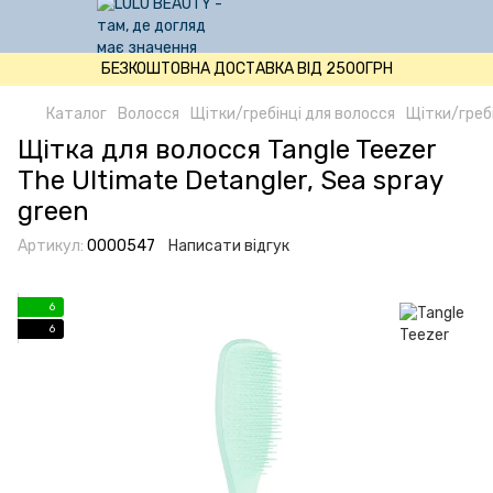
БЕЗКОШТОВНА ДОСТАВКА ВІД 2500ГРН
Каталог
Волосся
Щітки/гребінці для волосся
Щітки/гребі
Щітка для волосся Tangle Teezer
The Ultimate Detangler, Sea spray
green
Артикул:
0000547
Написати відгук
6
6