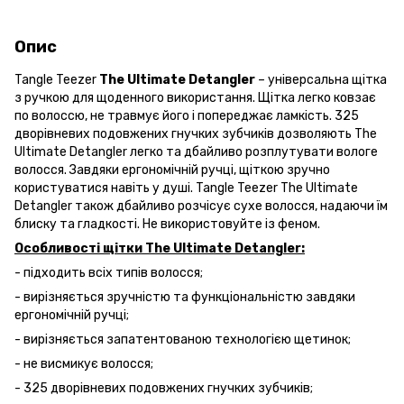
Опис
Tangle Teezer
The Ultimate Detangler
– універсальна щітка
з ручкою для щоденного використання. Щітка легко ковзає
по волоссю, не травмує його і попереджає ламкість. 325
дворівневих подовжених гнучких зубчиків дозволяють The
Ultimate Detangler легко та дбайливо розплутувати вологе
волосся. Завдяки ергономічній ручці, щіткою зручно
користуватися навіть у душі. Tangle Teezer The Ultimate
Detangler також дбайливо розчісує сухе волосся, надаючи їм
блиску та гладкості. Не використовуйте із феном.
Особливості щітки The Ultimate Detangler:
- підходить всіх типів волосся;
- вирізняється зручністю та функціональністю завдяки
ергономічній ручці;
- вирізняється запатентованою технологією щетинок;
- не висмикує волосся;
- 325 дворівневих подовжених гнучких зубчиків;