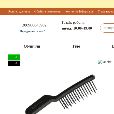
Перейти до основного контенту
Оплата і доставка
Обмін та повернення
Контактна інформація
Угода корис
Графік роботи:
+380966843902
пн-нд: 10:00–19:00
Передзвонити вам?
Обличчя
Тіло
6
6