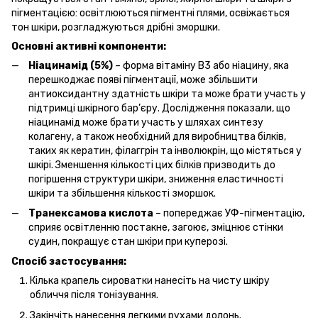
пігментацією: освітлюються пігментні плями, освіжається
тон шкіри, розгладжуються дрібні зморшки.
Основні активні компоненти:
Ніацинамід (5%)
– форма вітаміну B3 або ніацину, яка
перешкоджає появі пігментації, може збільшити
антиоксидантну здатність шкіри та може брати участь у
підтримці шкірного бар’єру. Дослідження показали, що
ніацинамід може брати участь у шляхах синтезу
колагену, а також необхідний для виробництва білків,
таких як кератин, філаггрін та інволюкрін, що містяться у
шкірі. Зменшення кількості цих білків призводить до
погіршення структури шкіри, зниження еластичності
шкіри та збільшення кількості зморшок.
Транексамова кислота
– попереджає УФ-пігментацію,
сприяє освітленню постакне, загоює, зміцнює стінки
судин, покращує стан шкіри при куперозі.
Спосіб застосування:
Кілька крапель сироватки нанесіть на чисту шкіру
обличчя після тонізування.
Закінчіть нанесення легкими рухами долонь.