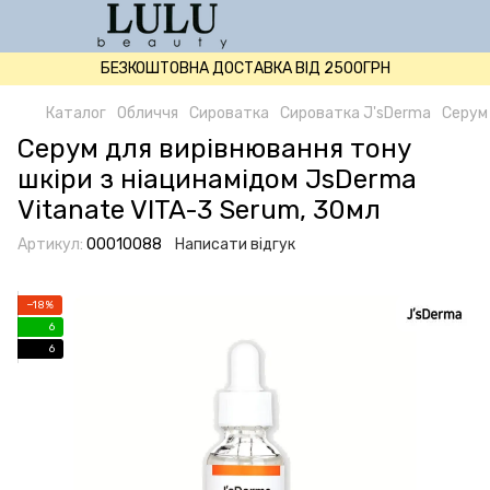
БЕЗКОШТОВНА ДОСТАВКА ВІД 2500ГРН
Каталог
Обличчя
Сироватка
Сироватка J'sDerma
Серум 
Серум для вирівнювання тону
шкіри з ніацинамідом JsDerma
Vitanate VITA-3 Serum, 30мл
Артикул:
00010088
Написати відгук
−18%
6
6