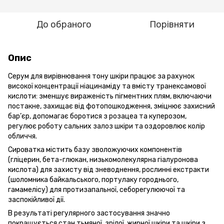
До обраного
Порівняти
Опис
Серум для вирівнювання тону шкіри працює за рахунок
високої концентрації ніацинаміду та вмісту транексамової
кислоти: зменшує вираженість пігментних плям, включаючи
постакне, захищає від фотопошкодження, зміцнює захисний
бар’єр, допомагає боротися з розацеа та куперозом,
регулює роботу сальних залоз шкіри та оздоровлює колір
обличчя.
Сироватка містить базу зволожуючих компонентів
(гліцерин, бета-глюкан, низькомолекулярна гіалуронова
кислота) для захисту від зневоднення, рослинні екстракти
(шоломника байкальського, портулаку городнього,
гамамелісу) для протизапальної, себорегулюючої та
заспокійливої дії.
В результаті регулярного застосування значно
покращується стан тьмяної, зрілої, жирної шкіри та шкіри з