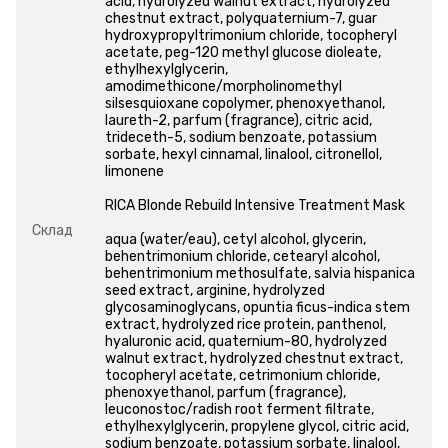
acid, hydrolyzed walnut extract, hydrolyzed
chestnut extract, polyquaternium-7, guar
hydroxypropyltrimonium chloride, tocopheryl
acetate, peg-120 methyl glucose dioleate,
ethylhexylglycerin,
amodimethicone/morpholinomethyl
silsesquioxane copolymer, phenoxyethanol,
laureth-2, parfum (fragrance), citric acid,
trideceth-5, sodium benzoate, potassium
sorbate, hexyl cinnamal, linalool, citronellol,
limonene
RICA Blonde Rebuild Intensive Treatment Mask
Склад
aqua (water/eau), cetyl alcohol, glycerin,
behentrimonium chloride, cetearyl alcohol,
behentrimonium methosulfate, salvia hispanica
seed extract, arginine, hydrolyzed
glycosaminoglycans, opuntia ficus-indica stem
extract, hydrolyzed rice protein, panthenol,
hyaluronic acid, quaternium-80, hydrolyzed
walnut extract, hydrolyzed chestnut extract,
tocopheryl acetate, cetrimonium chloride,
phenoxyethanol, parfum (fragrance),
leuconostoc/radish root ferment filtrate,
ethylhexylglycerin, propylene glycol, citric acid,
sodium benzoate, potassium sorbate, linalool,