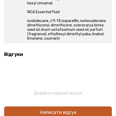
hexyl cinnamal.
RICA Essential Fluid
isododecane, c11-13 isoparaffin, isohexadecane,
dimethiconol, dimethicone, sclerocarya birrea
seed oil, linum usitatissimum seed oil, parfum
(fragrance), ethylhexyl dimethyl paba, linalool,
limonene, coumarin
Відгуки
Додайте перший відгук
Написати відгук