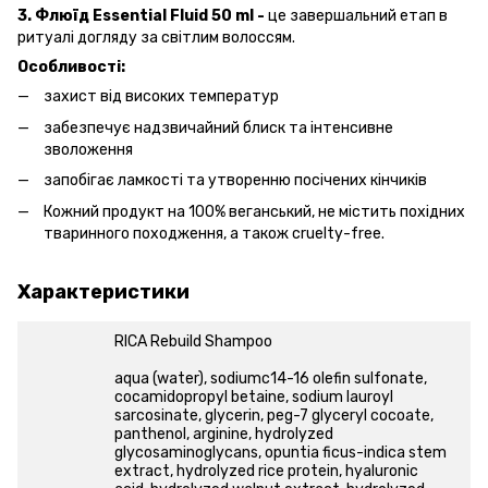
3. Флюїд Essential Fluid 50 ml -
це завершальний етап в
ритуалі догляду за світлим волоссям.
Особливості:
захист від високих температур
забезпечує надзвичайний блиск та інтенсивне
зволоження
запобігає ламкості та утворенню посічених кінчиків
Кожний продукт на 100% веганський, не містить похідних
тваринного походження, а також cruelty-free.
Характеристики
RICA Rebuild Shampoo
aqua (water), sodiumc14-16 olefin sulfonate,
cocamidopropyl betaine, sodium lauroyl
sarcosinate, glycerin, peg-7 glyceryl cocoate,
panthenol, arginine, hydrolyzed
glycosaminoglycans, opuntia ficus-indica stem
extract, hydrolyzed rice protein, hyaluronic