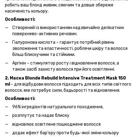
робить ваш блонд живим, сяючим та довше збереже
насиченість кольору.
Особливості:
Створений із використанням надзвичайно делікатних
поверхнево-активних речовин.
Гіалуронова кислота – гарантує потрібний рівень
зволоження та еластичності, роблячи шкіру та волосся
більш блискучими та стійкими.
Аргінін – стимулятор росту і відновлення волосся, а
також засіб захисту волосся при його освітленні.
2. Маска Blonde Rebuild Intensive Treatment Mask 150
ml
- для відбудови волосся підходить для всіх типів світлого
волосся, яке потребує сили, бадьорості та відновлення.
Особливості:
96% інгредієнтів натурального походження,
розплутує та надає блиску
відновлює освітлене пошкоджене волосся
додає ефект бар’єру проти будь-якої зміни кольору