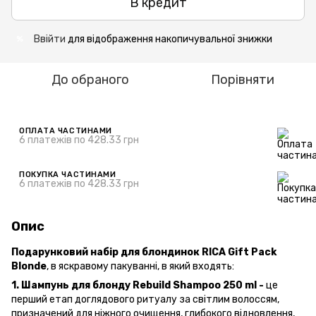
В кредит
Ввійти
для відображення накопичувальної знижки
%
До обраного
Порівняти
ОПЛАТА ЧАСТИНАМИ
6 платежів по 428.33 грн
ПОКУПКА ЧАСТИНАМИ
6 платежів по 428.33 грн
Опис
Подарунковий набір для блондинок RICA Gift Pack
Blonde
, в яскравому пакуванні, в який входять:
1. Шампунь для блонду Rebuild Shampoo 250 ml -
це
перший етап доглядового ритуалу за світлим волоссям,
призначений для ніжного очищення, глибокого відновлення,