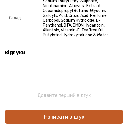
Sodium Lauryl Ethyl Sulphate,
Nicotinamine, Aloevera Extract,
Cocamidopropyl Betaine, Glycerin,
Salicylic Acid, Citcic Acid, Perfume,
Склад
Carbopol, Sodium Hydroxide, D-
Panthenol, DTA, DMDM Hydantoin,
Allantoin, Vitamin-E, Tea Tree Oil,
Butylated Hydroxytoluene & Water
Відгуки
Додайте перший відгук
Написати відгук