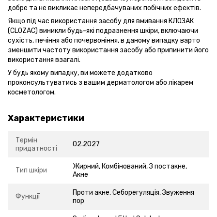
добре та не викликає непередбачуваних побічних ефектів.
Якщо під час використання засобу для вмивання КЛОЗАК
(CLOZAC) виникли будь-які подразнення шкіри, включаючи
сухість, печіння або почервоніння, в даному випадку варто
зменшити частоту використання засобу або припинити його
використання взагалі.
У будь якому випадку, ви можете додатково
проконсультуватись з вашим дерматологом або лікарем
косметологом.
Характеристики
Термін
02.2027
придатності
Жирний, Комбінований, З постакне,
Тип шкіри
Акне
Проти акне, Себорегуляція, Звуження
Функції
пор