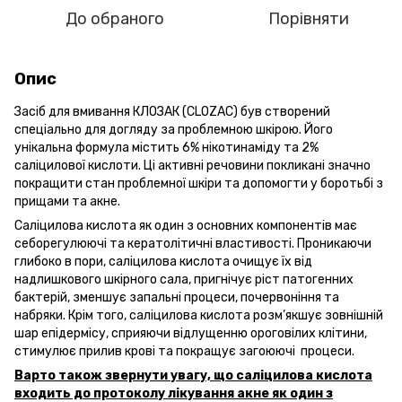
До обраного
Порівняти
Опис
Засіб для вмивання КЛОЗАК (CLOZAC) був створений
спеціально для догляду за проблемною шкірою. Його
унікальна формула містить 6% нікотинаміду та 2%
саліцилової кислоти. Ці активні речовини покликані значно
покращити стан проблемної шкіри та допомогти у боротьбі з
прищами та акне.
Саліцилова кислота як один з основних компонентів має
себорегулюючі та кератолітичні властивості. Проникаючи
глибоко в пори, саліцилова кислота очищує їх від
надлишкового шкірного сала, пригнічує ріст патогенних
бактерій, зменшує запальні процеси, почервоніння та
набряки. Крім того, саліцилова кислота розм’якшує зовнішній
шар епідермісу, сприяючи відлущенню ороговілих клітини,
стимулює прилив крові та покращує загоюючі процеси.
Варто також звернути увагу, що саліцилова кислота
входить до протоколу лікування акне як один з