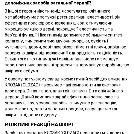
допоміжних засобів загальної терапії!
З іншої сторони нікотинамід як регулятор клітинного
метаболізму має потужні регенеративні властивості, він
ефективно прискорює оновлення шкіри, стимулюючи
мікроциркуляцію в дермі, покращує її еластичність та
бар’єрні функції. Нікотинамід допомагає збільшити синтез
колагену, тим самим зменшуючи зморшки, сухість і
чутливість дерми, освітлює вікові пігментні плями, вирівнює
поверхню шкіри, відновлюючи її однорідність та цілісність.
Більш того нікотинамід як і саліцилова кислота зменшує
пори, пригнічує запальні процеси та нормалізує виробництво
шкірного себума.
У своєму потужному складі косметичний засіб для вмивання
КЛОЗАК (CLOZAC) також має такі компоненти як екстракт
алое вера, D-пантенол, алантоїн, вітамін-Е та олія чайного
дерева. Даний комплекс вкрай ефективно заспокоює та
зволожу шкіру, усуває свербіж, стимулює регенерацію,
допомагає подолати запальні процеси, покращити стан
шкіри та відновити дерму.
МОЖЛИВІ РЕАКЦІЇ НА ШКІРІ
Засіб для вмивання КЛОЗАК (CLOZAC) переноситься досить