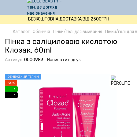
БЕЗКОШТОВНА ДОСТАВКА ВІД 2500ГРН
Каталог
Обличчя
Пінки/гелі для вмивання
Пінки/гелі для
Пінка з саліциловою кислотою
Клозак, 60ml
Артикул:
0000983
Написати відгук
ОБМЕЖЕНИЙ ТЕРМІН
−21%
6
6