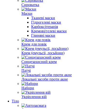
Сироватка
Маски
Тканеві маски
Гідрогелеві маски
Карбоксітерапія
Кремові/гелеві маски
Глиняні маски
Крем для повік
Крем (емульсії, лосьйони)
Сонцезахисний крем
Патчі
Локальні засоби проти акне
Набори
Укріплення вій
Тіло