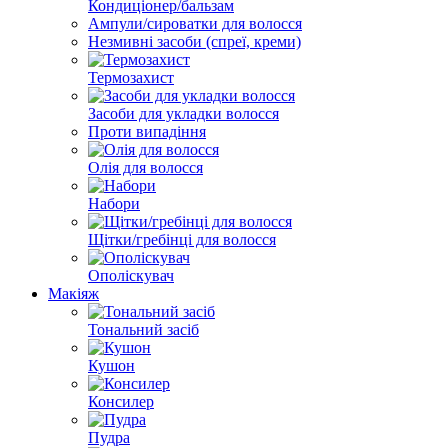
Кондиціонер/бальзам
Ампули/сироватки для волосся
Незмивні засоби (спреї, креми)
Термозахист
Засоби для укладки волосся
Проти випадіння
Олія для волосся
Набори
Щітки/гребінці для волосся
Ополіскувач
Макіяж
Тональний засіб
Кушон
Консилер
Пудра