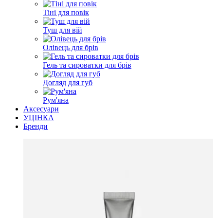
Тіні для повік
Туш для вій
Олівець для брів
Гель та сироватки для брів
Догляд для губ
Рум'яна
Аксесуари
УЦІНКА
Бренди