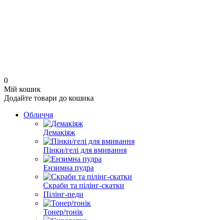
0
Мій кошик
Додайте товари до кошика
Обличчя
Демакіяж
Пінки/гелі для вмивання
Ензимна пудра
Скраби та пілінг-скатки
Пілінг-педи
Тонер/тонік