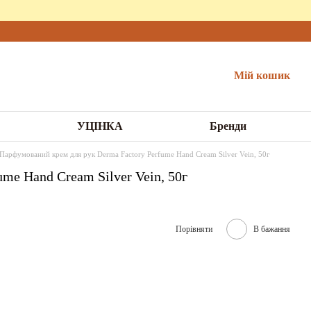
Мій кошик
УЦІНКА
Бренди
Парфумований крем для рук Derma Factory Perfume Hand Cream Silver Vein, 50г
me Hand Cream Silver Vein, 50г
Порівняти
В бажання