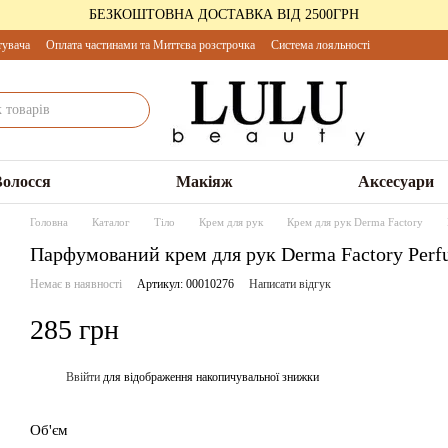
БЕЗКОШТОВНА ДОСТАВКА ВІД 2500ГРН
тувача
Оплата частинами та Миттєва розстрочка
Система лояльності
Волосся
Макіяж
Аксесуари
Головна
Каталог
Тіло
Крем для рук
Крем для рук Derma Factory
Парфумований крем для рук Derma Factory Perfu
Немає в наявності
Артикул: 00010276
Написати відгук
285 грн
Ввійти
для відображення накопичувальної знижки
%
Об'єм