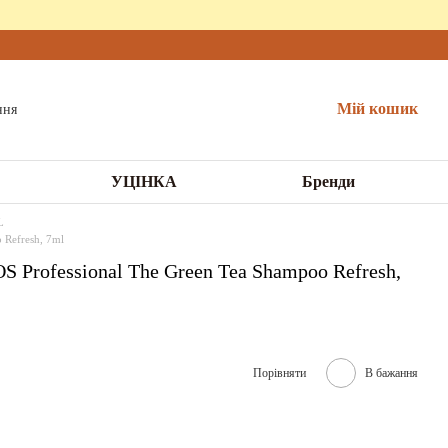
Мій кошик
УЦІНКА
Бренди
L
 Refresh, 7ml
 Professional The Green Tea Shampoo Refresh,
Порівняти
В бажання