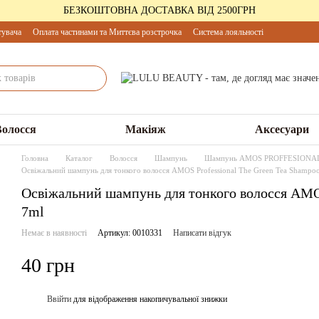
БЕЗКОШТОВНА ДОСТАВКА ВІД 2500ГРН
тувача
Оплата частинами та Миттєва розстрочка
Система лояльності
Волосся
Макіяж
Аксесуари
Головна
Каталог
Волосся
Шампунь
Шампунь AMOS PROFFESIONA
Освіжальний шампунь для тонкого волосся AMOS Professional The Green Tea Shampoo
Освіжальний шампунь для тонкого волосся AMOS
7ml
Немає в наявності
Артикул: 0010331
Написати відгук
40 грн
Ввійти
для відображення накопичувальної знижки
%