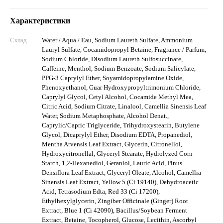
Характеристики
Склад
Water / Aqua / Eau, Sodium Laureth Sulfate, Ammonium
Lauryl Sulfate, Cocamidopropyl Betaine, Fragrance / Parfum,
Sodium Chloride, Disodium Laureth Sulfosuccinate,
Caffeine, Menthol, Sodium Benzoate, Sodium Salicylate,
PPG-3 Caprylyl Ether, Soyamidopropylamine Oxide,
Phenoxyethanol, Guar Hydroxypropyltrimonium Chloride,
Caprylyl Glycol, Cetyl Alcohol, Cocamide Methyl Mea,
Citric Acid, Sodium Citrate, Linalool, Camellia Sinensis Leaf
Water, Sodium Metaphosphate, Alcohol Denat.,
Caprylic/Capric Triglyceride, Trihydroxystearin, Butylene
Glycol, Dicaprylyl Ether, Disodium EDTA, Propanediol,
Mentha Arvensis Leaf Extract, Glycerin, Citronellol,
Hydroxycitronellal, Glyceryl Stearate, Hydrolyzed Corn
Starch, 1,2-Hexanediol, Geraniol, Lauric Acid, Pinus
Densiflora Leaf Extract, Glyceryl Oleate, Alcohol, Camellia
Sinensis Leaf Extract, Yellow 5 (Ci 19140), Dehydroacetic
Acid, Tetrasodium Edta, Red 33 (Ci 17200),
Ethylhexylglycerin, Zingiber Officinale (Ginger) Root
Extract, Blue 1 (Ci 42090), Bacillus/Soybean Ferment
Extract, Betaine, Tocopherol, Glucose, Lecithin, Ascorbyl