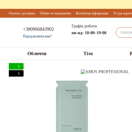
Перейти до основного контенту
Оплата і доставка
Обмін та повернення
Контактна інформація
Угода корис
Графік роботи:
+380966843902
пн-нд: 10:00–19:00
Передзвонити вам?
Обличчя
Тіло
6
6