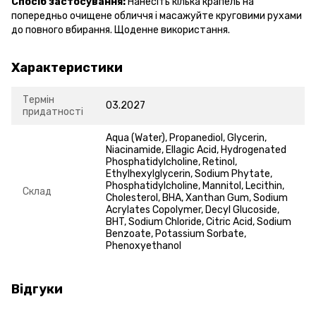
Спосіб застосування:
Нанесіть кілька крапель на
попередньо очищене обличчя і масажуйте круговими рухами
до повного вбирання. Щоденне використання.
Характеристики
Термін
03.2027
придатності
Aqua (Water), Propanediol, Glycerin,
Niacinamide, Ellagic Acid, Hydrogenated
Phosphatidylcholine, Retinol,
Ethylhexylglycerin, Sodium Phytate,
Phosphatidylcholine, Mannitol, Lecithin,
Склад
Cholesterol, BHA, Xanthan Gum, Sodium
Acrylates Copolymer, Decyl Glucoside,
BHT, Sodium Chloride, Citric Acid, Sodium
Benzoate, Potassium Sorbate,
Phenoxyethanol
Відгуки