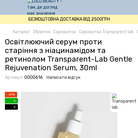
БЕЗКОШТОВНА ДОСТАВКА ВІД 2500ГРН
Каталог
Обличчя
Сироватка
Сироватка Transparent lab
Освітлюючий серум проти
старіння з ніацинамідом та
ретинолом Transparent-Lab Gentle
Rejuvenation Serum, 30ml
Артикул:
0000616
Написати відгук
−21%
6
6