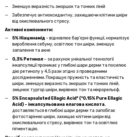
Зменшує виразність зморшок та тонких ліній
Забезпечує антиоксидантну, захищаючи клітини шкіри
від окислювального стресу.
Активні компоненти:
5% Ніацинамід
– відновлює бар’єрні функції, нормалізує
вироблення себуму, освітлює тон шкіри, зменшує
запалення та акне
0,3% Ретинол
– за рахунок унікальної технології
інкапсуляції проникає у глибокі шари дерми та посилює
дію ретинолу у 4,5 рази згідно з проведеними
дослідженнями. Покращує пружність та еластичність
шкіри, зменшує виразність зморшок та тонких ліній,
зміцнює тургор шкіри, вирівнює тон та мікрорельєф.
5% Encapsulated Ellagic Acid* (*0,15% Pure Ellagic
Acid) – інкапсульована елагова кислота
,
доставляється в глибокі шари дерми та запобігає
фотостарінню шкіри, захищає клітини шкіри від
окислювального стресу, вирівнює тон та освітлює
пігментацію.