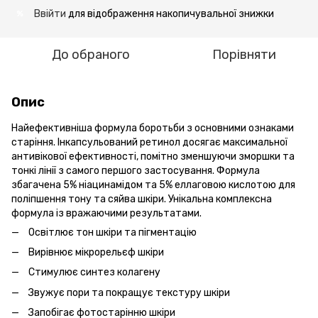
Ввійти
для відображення накопичувальної знижки
%
До обраного
Порівняти
Опис
Найефективніша формула боротьби з основними ознаками
старіння. Інкапсульований ретинол досягає максимальної
антивікової ефективності, помітно зменшуючи зморшки та
тонкі лінії з самого першого застосування. Формула
збагачена 5% ніацинамідом та 5% еллаговою кислотою для
поліпшення тону та сяйва шкіри. Унікальна комплексна
формула із вражаючими результатами.
Освітлює тон шкіри та пігментацію
Вирівнює мікрорельєф шкіри
Стимулює синтез колагену
Звужує пори та покращує текстуру шкіри
Запобігає фотостарінню шкіри