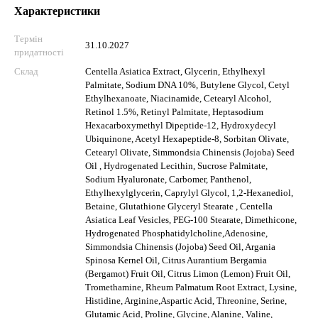
Характеристики
Термін
31.10.2027
придатності
Склад
Centella Asiatica Extract, Glycerin, Ethylhexyl
Palmitate, Sodium DNA 10%, Butylene Glycol, Cetyl
Ethylhexanoate, Niacinamide, Cetearyl Alcohol,
Retinol 1.5%, Retinyl Palmitate, Heptasodium
Hexacarboxymethyl Dipeptide-12, Hydroxydecyl
Ubiquinone, Acetyl Hexapeptide-8, Sorbitan Olivate,
Cetearyl Olivate, Simmondsia Chinensis (Jojoba) Seed
Oil , Hydrogenated Lecithin, Sucrose Palmitate,
Sodium Hyaluronate, Carbomer, Panthenol,
Ethylhexylglycerin, Caprylyl Glycol, 1,2-Hexanediol,
Betaine, Glutathione Glyceryl Stearate , Centella
Asiatica Leaf Vesicles, PEG-100 Stearate, Dimethicone,
Hydrogenated Phosphatidylcholine,Adenosine,
Simmondsia Chinensis (Jojoba) Seed Oil, Argania
Spinosa Kernel Oil, Citrus Aurantium Bergamia
(Bergamot) Fruit Oil, Citrus Limon (Lemon) Fruit Oil,
Tromethamine, Rheum Palmatum Root Extract, Lysine,
Histidine, Arginine,Aspartic Acid, Threonine, Serine,
Glutamic Acid, Proline, Glycine, Alanine, Valine,