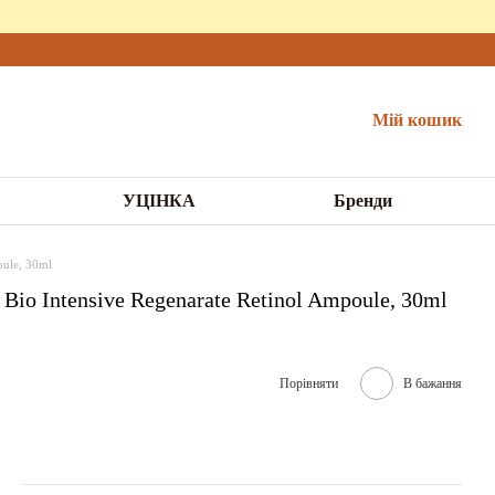
Мій кошик
УЦІНКА
Бренди
oule, 30ml
io Intensive Regenarate Retinol Ampoule, 30ml
Порівняти
В бажання