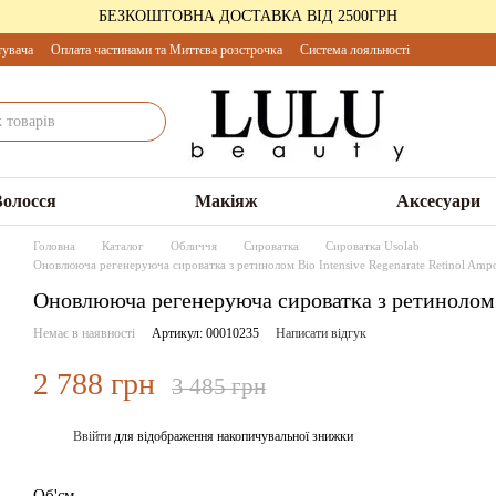
БЕЗКОШТОВНА ДОСТАВКА ВІД 2500ГРН
тувача
Оплата частинами та Миттєва розстрочка
Система лояльності
Волосся
Макіяж
Аксесуари
Головна
Каталог
Обличчя
Сироватка
Сироватка Usolab
Оновлююча регенеруюча сироватка з ретинолом Bio Intensive Regenarate Retinol Amp
Оновлююча регенеруюча сироватка з ретинолом B
Немає в наявності
Артикул: 00010235
Написати відгук
2 788 грн
3 485 грн
Ввійти
для відображення накопичувальної знижки
%
Об'єм