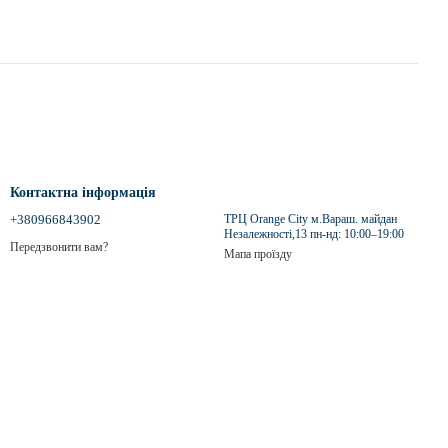
Контактна інформація
+380966843902
ТРЦ Orange City м.Вараш. майдан
Незалежності,13 пн-нд: 10:00–19:00
Передзвонити вам?
Мапа проїзду