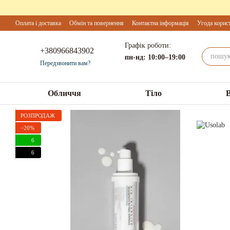
Перейти до основного контенту
Оплата і доставка
Обмін та повернення
Контактна інформація
Угода корис
Графік роботи:
+380966843902
пн-нд: 10:00–19:00
Передзвонити вам?
Обличчя
Тіло
РОЗПРОДАЖ
−20%
6
6