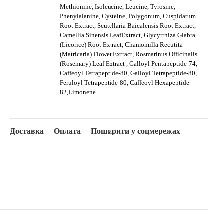
Methionine, Isoleucine, Leucine, Tyrosine,
Phenylalanine, Cysteine, Polygonum, Cuspidatum
Root Extract, Scutellaria Baicalensis Root Extract,
Camellia Sinensis LeafExtract, Glycyrrhiza Glabra
(Licorice) Root Extract, Chamomilla Recutita
(Matricaria) Flower Extract, Rosmarinus Officinalis
(Rosemary) Leaf Extract , Galloyl Pentapeptide-74,
Caffeoyl Tetrapeptide-80, Galloyl Tetrapeptide-80,
Feruloyl Tetrapeptide-80, Caffeoyl Hexapeptide-
82,Limonene
Доставка
Оплата
Поширити у соцмережах