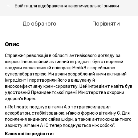
Ввійти
для відображення накопичувальної знижки
%
До обраного
Порівняти
Опис
Справжня революція в області антивікового догляду за
шкірою. Інноваційний активний інгредієнт був створений
завдяки ексклюзивній співпраці Medik8 з корейською
суперлабораторією. Ми взяли розроблений ними активний
інгредієнт і перетворили його в вишукану й
високоефективну крем-сироватку. Цей інгредієнт навіть був
удостоєний Президентської премії Міністерства охорони
здоров'я Кореї.
r-Retinoate поєднує вітамін А з тетрагексилдецил
аскорбатом, стабілізованою, м'якою формою вітаміну С. Для
посилення видимого сяйва шкіри, а також антиоксидантного
захисту, вітамін А і С тепер поєднуються між собою".
Ключові інгредієнти: