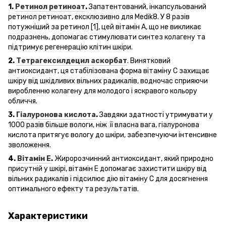
1.
Ретинол ретиноат
.
Запатентований, інкапсульований
ретинол ретиноат, ексклюзивно для Medik8. У 8 разів
потужніший за ретинол [1], цей вітамін А, що не викликає
подразнень, допомагає стимулювати синтез колагену та
підтримує регенерацію клітин шкіри.
2.
Тетрагексилдецил аскорбат
. Винятковий
антиоксидант, ця стабілізована форма вітаміну С захищає
шкіру від шкідливих вільних радикалів, водночас сприяючи
виробленню колагену для молодого і яскравого кольору
обличчя.
3.
Гіалуронова кислота
.
Завдяки здатності утримувати у
1000 разів більше вологи, ніж її власна вага, гіалуронова
кислота притягує вологу до шкіри, забезпечуючи інтенсивне
зволоження.
4.
Вітамін Е
.
Жиророзчинний антиоксидант, який природно
присутній у шкірі, вітамін Е допомагає захистити шкіру від
вільних радикалів і підсилює дію вітаміну С для досягнення
оптимального ефекту та результатів.
Характеристики