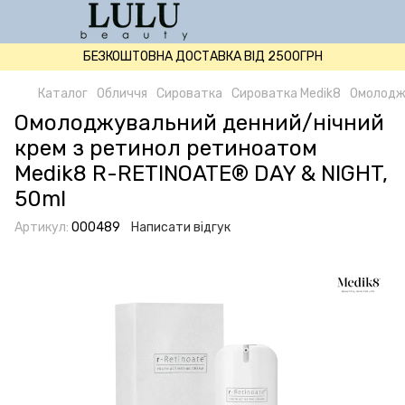
БЕЗКОШТОВНА ДОСТАВКА ВІД 2500ГРН
Каталог
Обличчя
Сироватка
Сироватка Medik8
Омолоджу
Омолоджувальний денний/нічний
крем з ретинол ретиноатом
Medik8 R-RETINOATE® DAY & NIGHT,
50ml
Артикул:
000489
Написати відгук