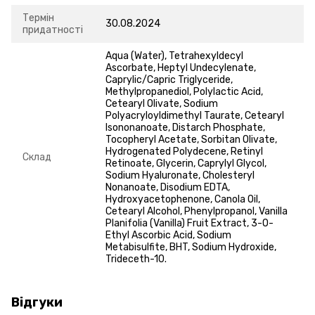
Термін
30.08.2024
придатності
Aqua (Water), Tetrahexyldecyl
Ascorbate, Heptyl Undecylenate,
Caprylic/Capric Triglyceride,
Methylpropanediol, Polylactic Acid,
Cetearyl Olivate, Sodium
Polyacryloyldimethyl Taurate, Cetearyl
Isononanoate, Distarch Phosphate,
Tocopheryl Acetate, Sorbitan Olivate,
Hydrogenated Polydecene, Retinyl
Склад
Retinoate, Glycerin, Caprylyl Glycol,
Sodium Hyaluronate, Cholesteryl
Nonanoate, Disodium EDTA,
Hydroxyacetophenone, Canola Oil,
Cetearyl Alcohol, Phenylpropanol, Vanilla
Planifolia (Vanilla) Fruit Extract, 3-O-
Ethyl Ascorbic Acid, Sodium
Metabisulfite, BHT, Sodium Hydroxide,
Trideceth-10.
Відгуки