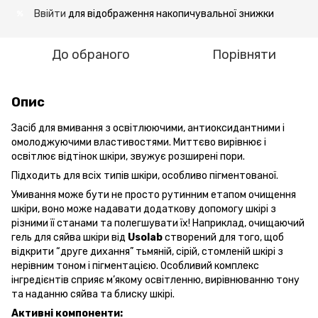
Ввійти
для відображення накопичувальної знижки
%
До обраного
Порівняти
Опис
Засіб для вмивання з освітлюючими, антиоксидантними і
омолоджуючими властивостями. Миттєво вирівнює і
освітлює відтінок шкіри, звужує розширені пори.
Підходить для всіх типів шкіри, особливо пігментованої.
Умивання може бути не просто рутинним етапом очищення
шкіри, воно може надавати додаткову допомогу шкірі з
різними її станами та полегшувати їх! Наприклад, очищаючий
гель для сяйва шкіри від
Usolab
створений для того, щоб
відкрити “друге дихання” тьмяній, сірій, стомленій шкірі з
нерівним тоном і пігментацією. Особливий комплекс
інгредієнтів сприяє м’якому освітленню, вирівнюванню тону
та наданню сяйва та блиску шкірі.
Активні компоненти: