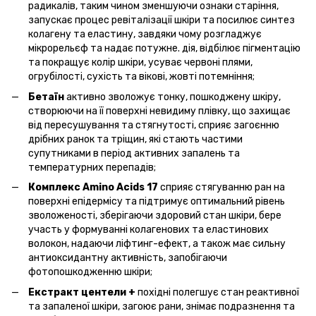
радикалів, таким чином зменшуючи ознаки старіння,
запускає процес ревіталізації шкіри та посилює синтез
колагену та еластину, завдяки чому розгладжує
мікрорельєф та надає потужне. дія, відбілює пігментацію
та покращує колір шкіри, усуває червоні плями,
огрубілості, сухість та вікові, жовті потемніння;
Бетаїн
активно зволожує тонку, пошкоджену шкіру,
створюючи на її поверхні невидиму плівку, що захищає
від пересушування та стягнутості, сприяє загоєнню
дрібних ранок та тріщин, які стають частими
супутниками в період активних запалень та
температурних перепадів;
Комплекс Amino Acids 17
сприяє стягуванню ран на
поверхні епідермісу та підтримує оптимальний рівень
зволоженості, зберігаючи здоровий стан шкіри, бере
участь у формуванні колагенових та еластинових
волокон, надаючи ліфтинг-ефект, а також має сильну
антиоксидантну активність, запобігаючи
фотопошкодженню шкіри;
Екстракт центели +
похідні полегшує стан реактивної
та запаленої шкіри, загоює рани, знімає подразнення та