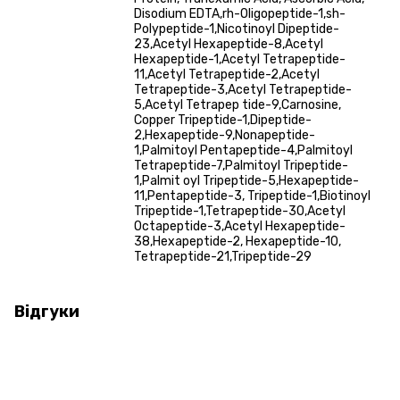
Disodium EDTA,rh-Oligopeptide-1,sh-
Polypeptide-1,Nicotinoyl Dipeptide-
23,Acetyl Hexapeptide-8,Acetyl
Hexapeptide-1,Acetyl Tetrapeptide-
11,Acetyl Tetrapeptide-2,Acetyl
Tetrapeptide-3,Acetyl Tetrapeptide-
5,Acetyl Tetrapep tide-9,Carnosine,
Copper Tripeptide-1,Dipeptide-
2,Hexapeptide-9,Nonapeptide-
1,Palmitoyl Pentapeptide-4,Palmitoyl
Tetrapeptide-7,Palmitoyl Tripeptide-
1,Palmit oyl Tripeptide-5,Hexapeptide-
11,Pentapeptide-3, Tripeptide-1,Biotinoyl
Tripeptide-1,Tetrapeptide-30,Acetyl
Octapeptide-3,Acetyl Hexapeptide-
38,Hexapeptide-2, Hexapeptide-10,
Tetrapeptide-21,Tripeptide-29
Відгуки