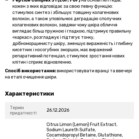
Peptide Complex 31 (EGF, FGF)
на основі пептидів,
кожен з яких відповідає за свою певну функцію:
стимулює синтез і збільшує товщину колагенових
волокон, а також уповільнює деградацію сполучних
колагенових волокон, завдяки чому шкіра обличчя
виглядає більш пружною і гладкою, підтримує правильну
«каркас», розгладжує і підтягує тонку,
дрібноморщинисту шкіру, зменшує вираженість і глибину
кисетних і носогубних зморшок, має виражений
репаративний потенціал, стимулює зростання нових
клітин і сприяє відновленню.
Спосіб використання:
використовувати вранці та ввечері
на етапі очищення шкіри.
Характеристики
Термін
26.12.2026
придатності
Citrus Limon (Lemon) Fruit Extract,
Sodium Laureth Sulfate,
Cocamidopropyl Betaine, Glutathione,