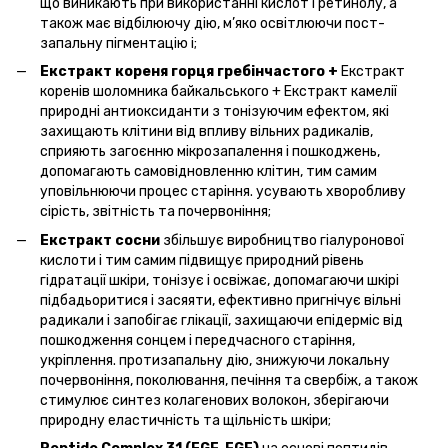
що виникають при використанні кислот і ретинолу, а
також має відбілюючу дію, м’яко освітлюючи пост-
запальну пігментацію і;
Екстракт кореня горця гребінчастого
+
Екстракт
коренів шоломника байкальського + Екстракт камелії
природні антиоксиданти з тонізуючим ефектом, які
захищають клітини від впливу вільних радикалів,
сприяють загоєнню мікрозапалення і пошкоджень,
допомагають самовідновленню клітин, тим самим
уповільнюючи процес старіння. усувають хворобливу
сірість, звітність та почервоніння;
Екстракт сосни
збільшує виробництво гіалуронової
кислоти і тим самим підвищує природний рівень
гідратації шкіри, тонізує і освіжає, допомагаючи шкірі
підбадьоритися і засяяти, ефективно пригнічує вільні
радикали і запобігає глікації, захищаючи епідерміс від
пошкодження сонцем і передчасного старіння,
укріплення. протизапальну дію, знижуючи локальну
почервоніння, поколювання, печіння та свербіж, а також
стимулює синтез колагенових волокон, зберігаючи
природну еластичність та щільність шкіри;