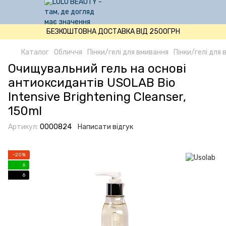
БЕЗКОШТОВНА ДОСТАВКА ВІД 2500ГРН
Каталог
Обличчя
Пінки/гелі для вмивання
Пінки/гелі для 
Очищувальний гель на основі
антиоксидантів USOLAB Bio
Intensive Brightening Cleanser,
150ml
Артикул:
0000824
Написати відгук
−20%
6
6