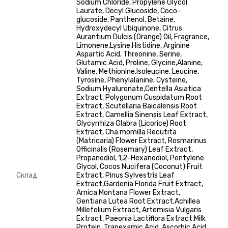
Sodium Chloride, Propylene Glycol
Laurate, Decyl Glucoside, Coco-
glucoside, Panthenol, Betaine,
Hydroxydecyl Ubiquinone, Citrus
Aurantium Dulcis (Orange) Oil, Fragrance,
Limonene,Lysine,Histidine, Arginine
Aspartic Acid, Threonine, Serine,
Glutamic Acid, Proline, Glycine,Alanine,
Valine, Methionine,Isoleucine, Leucine,
Tyrosine, Phenylalanine, Cysteine,
Sodium Hyaluronate,Centella Asiatica
Extract, Polygonum Cuspidatum Root
Extract, Scutellaria Baicalensis Root
Extract, Camellia Sinensis Leaf Extract,
Glycyrrhiza Glabra (Licorice) Root
Extract, Cha momilla Recutita
(Matricaria) Flower Extract, Rosmarinus
Officinalis (Rosemary) Leaf Extract,
Propanediol, 1,2-Hexanediol, Pentylene
Glycol, Cocos Nucifera (Coconut) Fruit
Склад
Extract, Pinus Sylvestris Leaf
Extract,Gardenia Florida Fruit Extract,
Arnica Montana Flower Extract,
Gentiana Lutea Root Extract,Achillea
Millefolium Extract, Artemisia Vulgaris
Extract, Paeonia Lactiflora Extract,Milk
Protein, Tranexamic Acid, Ascorbic Acid,