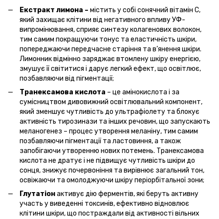
Екстракт лимона –
містить у собі сонячний вітамін С,
який захищає клітини від негативного впливу УФ-
випромінювання, сприяє синтезу колагенових волокон,
тим самим покращуючи тонус та еластичність шкіри,
попереджаючи передчасне старіння та в’янення шкіри.
Лимонник відмінно заряджає втомлену шкіру енергією,
змушує її світитися і дарує легкий ефект, що освітлює,
позбавляючи від пігментації;
Транексамова кислота
– це амінокислота і за
сумісництвом дивовижний освітлювальний компонент,
який зменшує чутливість до ультрафіолету та блокує
активність тирозинази та інших речовин, що запускають
меланогенез – процес утворення меланіну, тим самим
позбавляючи пігментації та ластовиння, а також
запобігаючи утворенню нових потемень. Транексамова
кислота не дратує і не підвищує чутливість шкіри до
сонця, знижує почервоніння та вирівнює загальний тон,
освіжаючи та омолоджуючи шкіру періорбітальної зони;
Глутатіон
активує дію ферментів, які беруть активну
участь у виведенні токсинів, ефективно відновлює
клітини шкіри, що постраждали від активності вільних