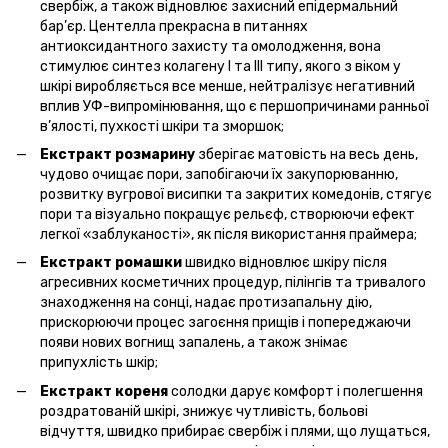
свербіж, а також відновлює захисний епідермальний
бар’єр. Центелла прекрасна в питаннях
антиоксидантного захисту та омолодження, вона
стимулює синтез колагену I та III типу, якого з віком у
шкірі виробляється все менше, нейтралізує негативний
вплив УФ-випромінювання, що є першопричинами ранньої
в’ялості, пухкості шкіри та зморшок;
Екстракт розмарину
зберігає матовість на весь день,
чудово очищає пори, запобігаючи їх закупорюванню,
розвитку вугрової висипки та закритих комедонів, стягує
пори та візуально покращує рельєф, створюючи ефект
легкої «заблуканості», як після використання праймера;
Екстракт ромашки
швидко відновлює шкіру після
агресивних косметичних процедур, пілінгів та тривалого
знаходження на сонці, надає протизапальну дію,
прискорюючи процес загоєння прищів і попереджаючи
появи нових вогнищ запалень, а також знімає
припухлість шкір;
Екстракт кореня
солодки дарує комфорт і полегшення
роздратованій шкірі, знижує чутливість, больові
відчуття, швидко прибирає свербіж і плями, що лущаться,