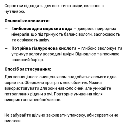
Серветки підходять для всіх типів шкіри, включно з
чутливою.
Основні компоненти:
Глибоководна морська вода
— джерело природних
мінералів, що підтримують баланс вологи, заспокоюють
та освіжають шкіру.
Потрійна гіалуронова кислота
— глибоко зволожує та
утримує вологу всередині шкіри. Відновлює та посилює
захисний бар’єр.
Спосіб застосування:
Для повноцінного очищення вам знадобиться всього одна
серветка. Обережно протріть нею обличчя. Можна
використовувати для зони навколо очей, але уникайте
потрапляння рідини в очі. Повторне умивання після
використання необов’язкове.
Не забувайте щільно закривати упаковку, аби серветки не
висохли.