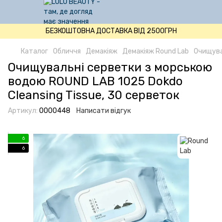
БЕЗКОШТОВНА ДОСТАВКА ВІД 2500ГРН
Каталог
Обличчя
Демакіяж
Демакіяж Round Lab
Очищува
Очищувальні серветки з морською
водою ROUND LAB 1025 Dokdo
Cleansing Tissue, 30 серветок
Артикул:
0000448
Написати відгук
6
6