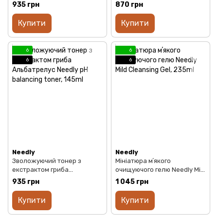
Panthenol Water Gel Cream,
relief cream, 48ml
935 грн
870 грн
50ml
Купити
Купити
6
6
6
6
Needly
Needly
Зволожуючий тонер з
Мініатюра мʼякого
екстрактом гриба
очищуючого гелю Needly Mild
Альбатрелус Needly pH
Cleansing Gel, 235ml
935 грн
1 045 грн
balancing toner, 145ml
Купити
Купити