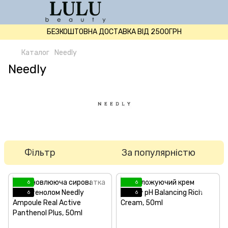
БЕЗКОШТОВНА ДОСТАВКА ВІД 2500ГРН
Каталог
Needly
Needly
Фільтр
За популярністю
6
6
6
6