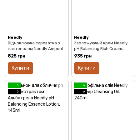
Needly
Needly
Відновлююча сироватка з
Зволожуючий крем Needly
пантенолом Needly Ampoule
pH Balancing Rich Cream,
Real Active Panthenol Plus,
50ml
825 грн
935 грн
50ml
Купити
Купити
6
6
6
6