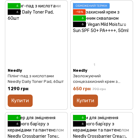
6
ОБМЕЖЕНИЙ ТЕРМІН
6
−18%
6
6
1
Needly
Needly
Пілінг-пад з кислотами
Зволожуючий
Needly Daily Toner Pad, 60шт
сонцезахисний крем з
рослинним скваланом
1 290 грн
650 грн
790 грн
Needly Vegan Mild Moisture
Sun SPF 50+ PA++++, 50ml
Купити
Купити
6
6
6
6