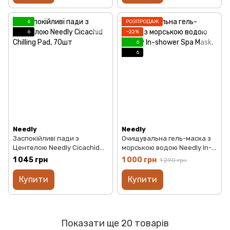
6
РОЗПРОДАЖ
6
−22%
6
6
Needly
Needly
Заспокійливі пади з
Очищувальна гель-маска з
Центелою Needly Cicachid
морською водою Needly In-
Chilling Pad, 70шт
shower Spa Mask, 180g
1 045 грн
1 000 грн
1 290 грн
Купити
Купити
Показати ще 20 товарів