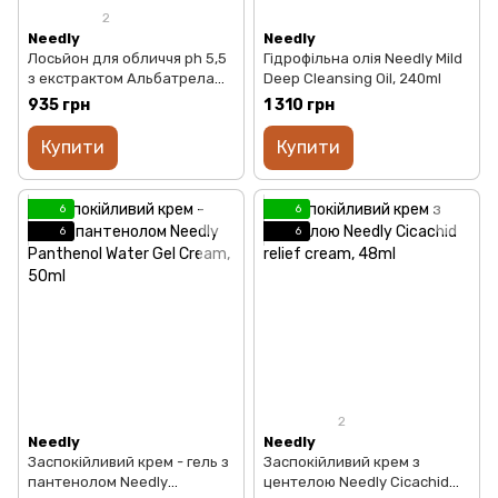
2
Needly
Needly
Лосьйон для обличчя ph 5,5
Гідрофільна олія Needly Mild
з екстрактом Альбатрела
Deep Cleansing Oil, 240ml
Needly pH Balancing Essence
935 грн
1 310 грн
Lotion, 145ml
Купити
Купити
6
6
6
6
2
Needly
Needly
Заспокійливий крем - гель з
Заспокійливий крем з
пантенолом Needly
центелою Needly Cicachid