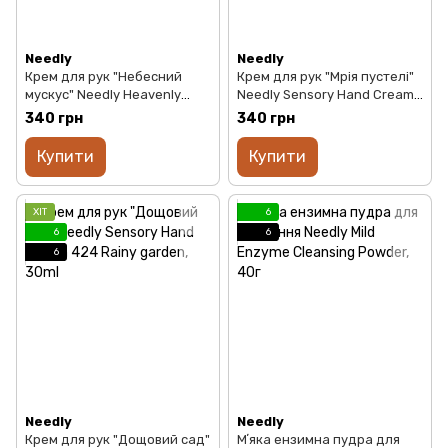
Needly
Needly
Крем для рук "Небесний
Крем для рук "Мрія пустелі"
мускус" Needly Heavenly
Needly Sensory Hand Cream
Musk hand cream 137, 30ml
630 Dreamy desert, 30ml
340 грн
340 грн
Купити
Купити
ХІТ
6
6
6
6
Needly
Needly
Крем для рук "Дощовий сад"
Мʼяка ензимна пудра для