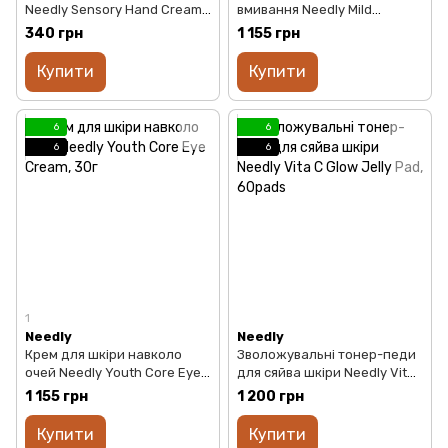
Needly Sensory Hand Cream
вмивання Needly Mild
424 Rainy garden, 30ml
Enzyme Cleansing Powder,
340 грн
1 155 грн
40г
Купити
Купити
6
6
6
6
1
Needly
Needly
Крем для шкіри навколо
Зволожувальні тонер-педи
очей Needly Youth Core Eye
для сяйва шкіри Needly Vita
Cream, 30г
C Glow Jelly Pad, 60pads
1 155 грн
1 200 грн
Купити
Купити