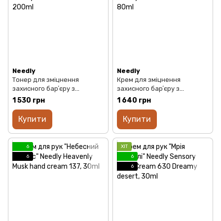
Needly
Needly
Тонер для зміцнення
Крем для зміцнення
захисного барʼєру з
захисного барʼєру з
керамідами та пантенолом
керамідами та пантенолом
1 530 грн
1 640 грн
Needly Crossbarrier Toner,
Needly Crossbarrier Cream,
200ml
80ml
Купити
Купити
6
ХІТ
6
6
6