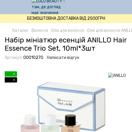
БЕЗКОШТОВНА ДОСТАВКА ВІД 2500ГРН
Каталог
Волосся
Олія для волосся
Олія для волосся ANILL
Набір мініатюр есенцій ANILLO Hair
Essence Trio Set, 10ml*3шт
Артикул:
00010270
Написати відгук
6
6