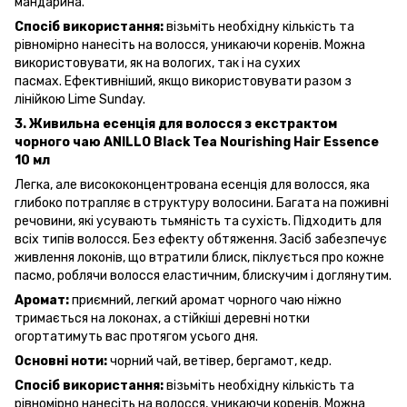
мандарина.
Спосіб використання:
візьміть необхідну кількість та
рівномірно нанесіть на волосся, уникаючи коренів. Можна
використовувати, як на вологих, так і на сухих
пасмах. Ефективніший, якщо використовувати разом з
лінійкою Lime Sunday.
3. Живильна есенція для волосся з екстрактом
чорного чаю ANILLO Black Tea Nourishing Hair Essence
10 мл
Легка, але висококонцентрована есенція для волосся, яка
глибоко потрапляє в структуру волосини. Багата на поживні
речовини, які усувають тьмяність та сухість. Підходить для
всіх типів волосся. Без ефекту обтяження. Засіб забезпечує
живлення локонів, що втратили блиск, піклується про кожне
пасмо, роблячи волосся еластичним, блискучим і доглянутим.
Аромат:
приємний, легкий аромат чорного чаю ніжно
тримається на локонах, а стійкіші деревні нотки
огортатимуть вас протягом усього дня.
Основні ноти:
чорний чай, ветівер, бергамот, кедр.
Спосіб використання:
візьміть необхідну кількість та
рівномірно нанесіть на волосся, уникаючи коренів. Можна