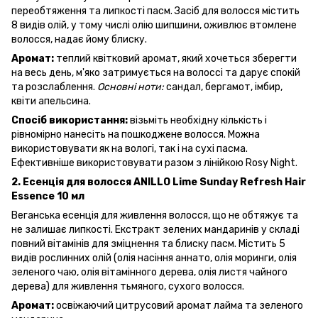
переобтяження та липкості пасм. Засіб для волосся містить
8 видів олій, у тому числі олію шипшини, оживлює втомлене
волосся, надає йому блиску.
Аромат:
теплий квітковий аромат, який хочеться зберегти
на весь день, м'яко затримується на волоссі та дарує спокій
та розслаблення.
Основні ноти:
сандал, бергамот, імбир,
квіти апельсина.
Спосіб використання:
візьміть необхідну кількість і
рівномірно нанесіть на пошкоджене волосся. Можна
використовувати як на вологі, так і на сухі пасма.
Ефективніше використовувати разом з лінійкою Rosy Night.
2. Есенція для волосся ANILLO Lime Sunday Refresh Hair
Essence 10 мл
Веганська есенція для живлення волосся, що не обтяжує та
не залишає липкості. Екстракт зелених мандаринів у складі
повний вітамінів для зміцнення та блиску пасм. Містить 5
видів рослинних олій (олія насіння аннато, олія моринги, олія
зеленого чаю, олія вітамінного дерева, олія листя чайного
дерева) для живлення тьмяного, сухого волосся.
Аромат:
освіжаючий цитрусовий аромат лайма та зеленого