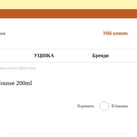
Мій кошик
УЦІНКА
Бренди
адки волосся Bjorn Axen
ousse 200ml
Порівняти
В бажання