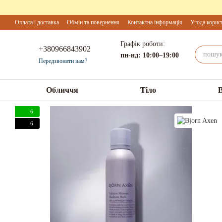
Перейти до основного контенту
Оплата і доставка
Обмін та повернення
Контактна інформація
Угода корис
Графік роботи:
+380966843902
пн-нд: 10:00–19:00
Передзвонити вам?
Обличчя
Тіло
6
6