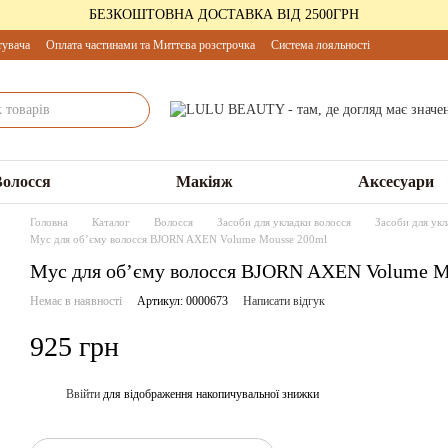
БЕЗКОШТОВНА ДОСТАВКА ВІД 2500ГРН
тувача
Оплата частинами та Миттєва розстрочка
Система лояльності
Волосся
Макіяж
Аксесуари
Головна
Каталог
Волосся
Засоби для укладки волосся
Засоби для укл
Мус для обʼєму волосся BJORN AXEN Volume Mousse 200ml
Мус для обʼєму волосся BJORN AXEN Volume M
Немає в наявності
Артикул: 0000673
Написати відгук
925 грн
Ввійти
для відображення накопичувальної знижки
%