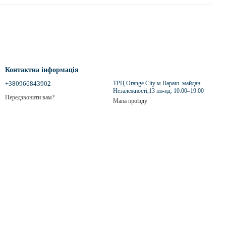
Контактна інформація
+380966843902
ТРЦ Orange City м.Вараш. майдан
Незалежності,13 пн-нд: 10:00–19:00
Передзвонити вам?
Мапа проїзду