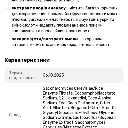
має антибактеріальні властивості;
екстракт плодів ананасу
- містить багато корисних
для шкіри речовин: бромелайн і фруктові кислоти мають
м'які відлущувальні властивості, а фруктові цукри та
амінокислоти надають плодам ананаса приємні
зволожуючі та заспокійливі властивості;
сахароміцети/екстракт омели
- є хорошим
антисептиком і має антибактеріальні властивості.
Характеристики
Термін
06.10.2025
придатності
Saccharomyces Cerevisiae/Rice
Enzyme Filtrate, Cocoamphodiacetate
Sodium, 1,2-Hexanediol, Coco Alanine
Sodium, Tea-Coco Glutamate, Citric
Acid, Allantoin, Bergamot Citrus Fruit Oil,
Glyceryl Glucoside, Ethylhexyl Glycerin,
Склад
Sodium Citrate, Lactobacillus/Soybean
Enzyme Extract, Saccharomyces
Cerevisiae/Mistletoe Extract,