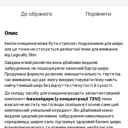
До обраного
Порівняти
Опис
Інколи очищення може бути стресом і подразником для шкіри,
але це точно не стосується делікатної пінки для вмивання
від Logically, Skin.
Завдяки м’якій рясній піні вона дбайливо видаляє
забруднення, не пошкоджуючи захисний бар’єр шкіри.
Продумана формула дозволяє зменшити кількість тертя під
час вмивання, що дає змогу використовувати пінку навіть
найчутливішій шкірі без відчуття стягнутості й сухості.
До складу засобу для очищення входить запантентований
компонент
Іквалайдерм (у концентрації 72%!)
, пінка
взагалі не містить чистої води, оскільки в її основі саме цей
комплексний унікальний інгредієнт. Він дбайливой ніжно
видаляє шкідливі речовини: забруднення навколишнього
середовища, шкірне сало; підтримує здоровий баланс шкіри,
відновлюючи вологу та поживні речовини, необхідні для