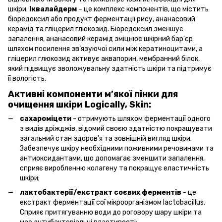
шкіри.
Іквалайдерм
– це комплекс компонентів, що містить
біоредоксил або продукт ферментації рису, ананасовий
керамід та гліцерил глюкозид. Біоредоксил зменшує
запалення, ананасовий керамід зміцнює шкірний бар’єр
шляхом посилення зв’язуючої сили між кератиноцитами, а
гліцерил глюкозид активує аквапорин, мембранний білок,
який підвищує зволожувальну здатність шкіри та підтримує
її вологість.
Активні компоненти м’якої пінки для
очищення шкіри Logically, Skin:
cахароміцети
- отримують шляхом ферментації одного
з видів дріжджів, відомий своєю здатністю покращувати
загальний стан здоров'я та зовнішній вигляд шкіри.
Забезпечує шкіру необхідними поживними речовинами та
антиоксидантами, що допомагає зменшити запалення,
сприяє виробленню колагену та покращує еластичність
шкіри;
лактобактерії/екстракт соєвих ферментів
- це
екстракт ферментації сої мікроорганізмом lactobacillus.
Сприяє притягуванню води до роговору шару шкіри та