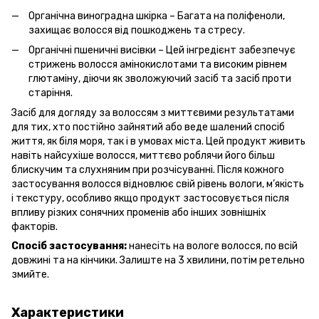
Органічна виноградна шкірка – Багата на поліфеноли,
захищає волосся від пошкоджень та стресу.
Органічні пшеничні висівки – Цей інгредієнт забезпечує
стрижень волосся амінокислотами та високим рівнем
глютаміну, діючи як зволожуючий засіб та засіб проти
старіння.
Засіб для догляду за волоссям з миттєвими результатами
для тих, хто постійно зайнятий або веде шалений спосіб
життя, як біля моря, так і в умовах міста. Цей продукт живить
навіть найсухіше волосся, миттєво роблячи його більш
блискучим та слухняним при розчісуванні. Після кожного
застосування волосся відновлює свій рівень вологи, м’якість
і текстуру, особливо якщо продукт застосовується після
впливу різких сонячних променів або інших зовнішніх
факторів.
Спосіб застосування:
нанесіть на вологе волосся, по всій
довжині та на кінчики. Залиште на 3 хвилини, потім ретельно
змийте.
Характеристики