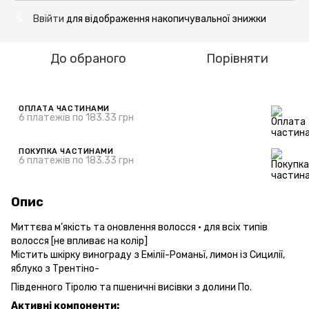
Ввійти
для відображення накопичувальної знижки
%
До обраного
Порівняти
ОПЛАТА ЧАСТИНАМИ
6 платежів по 183.33 грн
ПОКУПКА ЧАСТИНАМИ
6 платежів по 183.33 грн
Опис
Миттєва м’якість та оновлення волосся • для всіх типів
волосся [не впливає на колір]
Містить шкірку винограду з Емілії-Романьї, лимон із Сицилії,
яблуко з Трентіно-
Південного Тіролю та пшеничні висівки з долини По.
Активні компоненти: