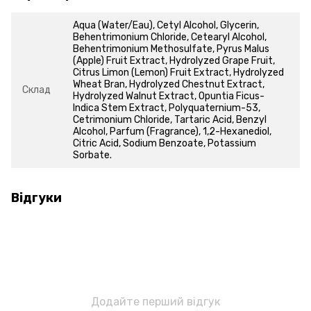
Aqua (Water/Eau), Cetyl Alcohol, Glycerin,
Behentrimonium Chloride, Cetearyl Alcohol,
Behentrimonium Methosulfate, Pyrus Malus
(Apple) Fruit Extract, Hydrolyzed Grape Fruit,
Citrus Limon (Lemon) Fruit Extract, Hydrolyzed
Wheat Bran, Hydrolyzed Chestnut Extract,
Склад
Hydrolyzed Walnut Extract, Opuntia Ficus-
Indica Stem Extract, Polyquaternium-53,
Cetrimonium Chloride, Tartaric Acid, Benzyl
Alcohol, Parfum (Fragrance), 1,2-Hexanediol,
Citric Acid, Sodium Benzoate, Potassium
Sorbate.
Відгуки
Додайте перший відгук