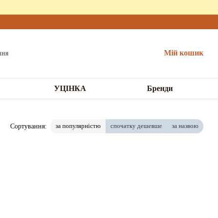
Мій кошик
УЦІНКА
Бренди
за популярністю
спочатку дешевше
за назвою
Сортування: