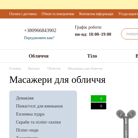
Перейти до основного контенту
Оплата і доставка
Обмін та повернення
Контактна інформація
Угода корис
Графік роботи:
+380966843902
пн-нд: 10:00–19:00
Передзвонити вам?
Обличчя
Тіло
Головна
Каталог
Обличчя
Масажери для обличчя
Масажери для обличчя
Демакіяж
6
Пінки/гелі для вмивання
6
Ензимна пудра
Скраби та пілінг-скатки
Пілінг-педи