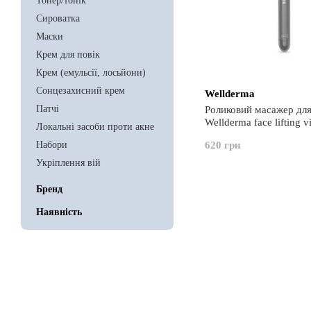
Тонер/тонік
Сироватка
Маски
Крем для повік
Крем (емульсії, лосьйони)
Сонцезахисний крем
Wellderma
Патчі
Роликовий масажер дл
Wellderma face lifting v
Локальні засоби проти акне
roller
Набори
620 грн
Укріплення вій
Бренд
Наявність