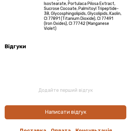
Isostearate, Portulaca Pilosa Extract,
Sucrose Cocoate, Palmitoyl Tripeptide-
38, Glycosphingolipids, Glycolipids, Kaolin,
CI 77891 (Titanium Dioxide), CI 77491
(Iron Oxides), CI 77742 (Manganese
Violet)
Відгуки
Додайте перший відгук
Написати відгук
Доставка
Оплата
Консультація