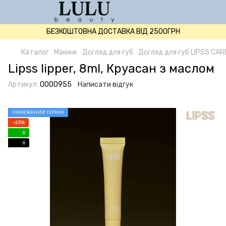
БЕЗКОШТОВНА ДОСТАВКА ВІД 2500ГРН
Каталог
Макіяж
Догляд для губ
Догляд для губ LIPSS CAR
Lipss lipper, 8ml, Круасан з маслом
Артикул:
0000955
Написати відгук
ОБМЕЖЕНИЙ ТЕРМІН
−23%
6
6