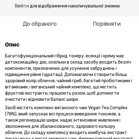
Ввійти
для відображення накопичувальної знижки
%
До обраного
Порівняти
Опис
Багатофункціональний гібрид тонеру, есенції і крему має
детоксикаційну дію, оскільки в склад засобу входить безліч
компонентів, призначених для усунення забруднень і
підвищення рівня гідратації. Допомагаючи створити більш
здоровий колір обличчя, чайний гриб, багатий пробіотиками і
вітамінами, і веганський чайний комплекс, що містить
фруктові екстракти, працюють разом, щоб допомогти
очистити і відновити баланс шкіри.
Засіб містить комплекс веганского чаю Vegan Tea Complex
(78%), який запускає всі процеси виведення токсинів, а
також регенерацію шкіри, надає інтенсивне живлення і
зволоження для збалансованого, здорового кольору
обличчя. До складу комплексу входить комбуча, екстракт
листя і вода з листя зеленого чаю, ферментований екстракт